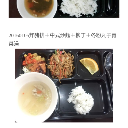
20160105炸豬排＋中式炒麵＋柳丁＋冬粉丸子青
菜湯