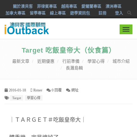
關於澳貝客
菲律賓專區
越南專區
愛爾蘭專區
澳洲專區
加拿大專區
留學專區
線上專區
遊學資訊包
註冊
登入
Togg
navi
Target 吃飯皇帝大（伙食篇）
最新文章
近期優惠
行前準備
學習心得
城市介紹
長灘島輯
2016-01-18
Renee
0 回覆
網址
Target
學習心得
｜ＴＡＲＧＥＴ＃吃飯皇帝大｜