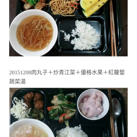
20151208肉丸子＋炒青江菜＋優格水果＋紅蘿蔔
蔬菜湯