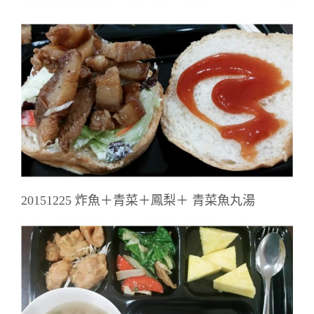
20151225 炸魚＋青菜＋鳳梨＋ 青菜魚丸湯