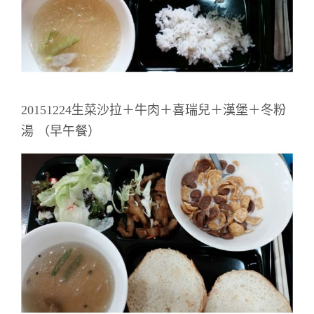
20151224生菜沙拉＋牛肉＋喜瑞兒＋漢堡＋冬粉
湯 （早午餐）