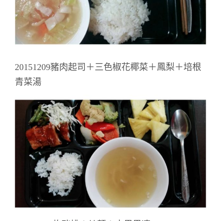
20151209豬肉起司＋三色椒花椰菜＋鳳梨＋培根
青菜湯