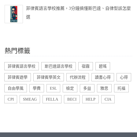
菲律賓語言學校推薦，3分鐘搞懂斯巴達、自律型該怎麼
選
熱門標籤
菲律賓語言學校
斯巴達語言學校
宿霧
碧瑤
菲律賓遊學
菲律賓學英文
代辦流程
讀書心得
心得
自由學風
學費
ESL
檢定
多益
雅思
托福
CPI
SMEAG
FELLA
BECI
HELP
CIA