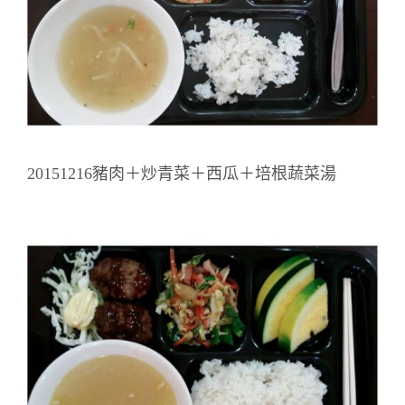
20151216豬肉＋炒青菜＋西瓜＋培根蔬菜湯