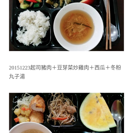
20151223起司豬肉＋豆芽菜炒雞肉＋西瓜＋冬粉
丸子湯