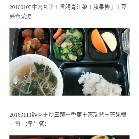
20160105牛肉丸子＋香腸青江菜＋蘋果柳丁＋豆
芽青菜湯
20160111雞肉＋炒三蔬＋香蕉＋喜瑞兒＋芒果醬
吐司 （早午餐）