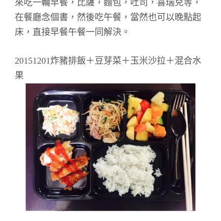
來吃一輪早餐，比薩，麵包，吐司，喜瑞兒等，
在餐廳念個書，然後吃午餐，當然也可以晚點起
床，直接早餐午餐一同解決。
20151201炸豬排飯＋豆芽菜＋玉米沙拉＋混合水
果