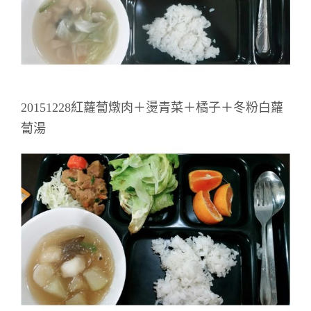
20151228紅蘿蔔燉肉＋燙青菜＋橘子＋冬粉白蘿
蔔湯