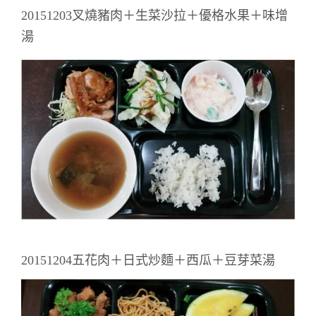
20151203叉燒豬肉＋生菜沙拉＋優格水果＋味增
湯
20151204五花肉＋日式炒麵＋西瓜＋豆芽菜湯