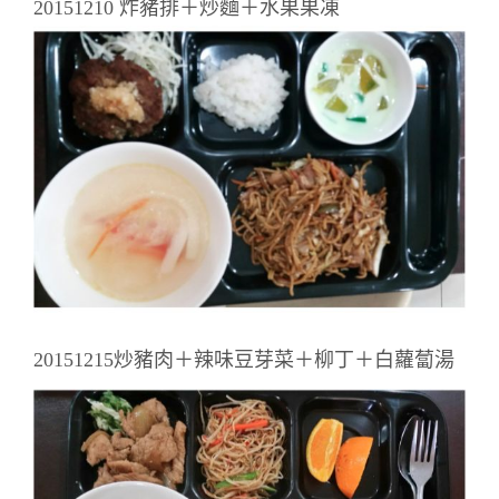
20151210 炸豬排＋炒麵＋水果果凍
20151215炒豬肉＋辣味豆芽菜＋柳丁＋白蘿蔔湯