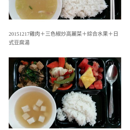
20151217雞肉＋三色椒炒高麗菜＋綜合水果＋日
式豆腐湯