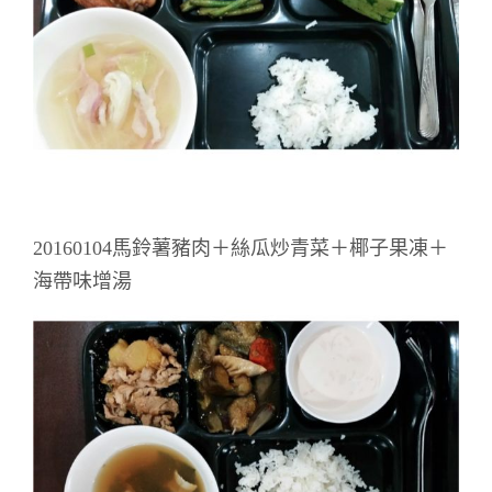
20160104馬鈴薯豬肉＋絲瓜炒青菜＋椰子果凍＋
海帶味增湯