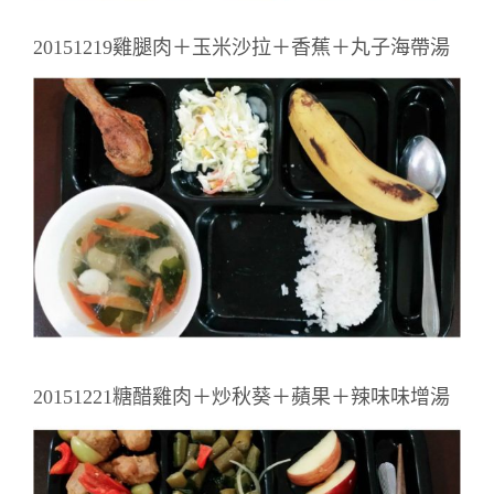
20151219雞腿肉＋玉米沙拉＋香蕉＋丸子海帶湯
20151221糖醋雞肉＋炒秋葵＋蘋果＋辣味味增湯