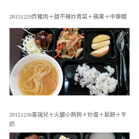
20151229炸豬肉＋甜不辣炒青菜＋蘋果＋中華麵
20151230喜瑞兒＋火腿小熱狗＋炒蛋＋鬆餅＋牛
奶