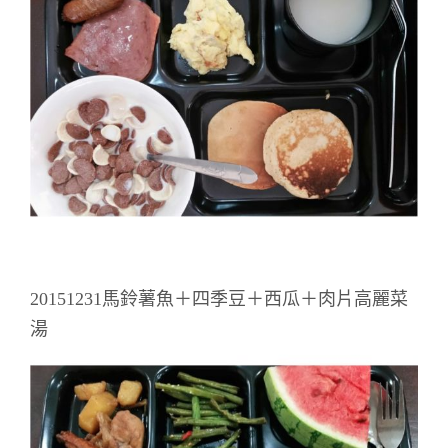
20151231馬鈴薯魚＋四季豆＋西瓜＋肉片高麗菜
湯