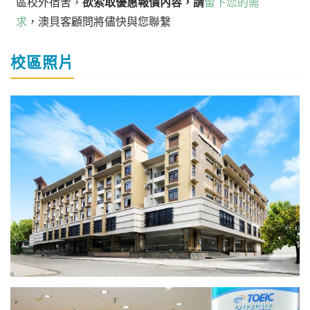
區校外宿舍，
欲索取優惠報價內容，請
留下您的需
求
，澳貝客顧問將儘快與您聯繫
校區照片