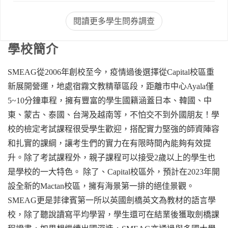
閱讀更多學生問券調查
學校簡介
SMEAG從2006年創校至今，疫情過後選擇從Capital校區重
新展開營運，地處宿霧文教精華區段，距離市中心Ayala僅
5~10分鐘車程，擁有豐富的學生國籍涵蓋日本、韓國、中
東、蒙古、泰國、台灣及越南等，不怕交不到外國朋友！學
校的檢定考試課程很受學生歡迎，搭配實力堅強的師資陣容
和扎實的課綱，讓考生們的實力在有限時間內能夠有效提
升。除了考試課程外，親子課程可以接受2歲以上的學生也
是學校的一大特色。 除了、Capital校區外，預計在2023年開
設全新的Mactan校區，擁有海景第一排的絕佳景觀。
SMEAG更是菲律賓第一所以英國劍橋英文為教材的語言學
校，除了聽說讀寫平均學習，學生還可在結業後獲取劍橋課