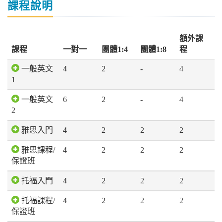
課程說明
額外課
課程
一對一
團體1:4
團體1:8
程
一般英文
4
2
-
4
1
一般英文
6
2
-
4
2
雅思入門
4
2
2
2
雅思課程/
4
2
2
2
保證班
托福入門
4
2
2
2
托福課程/
4
2
2
2
保證班