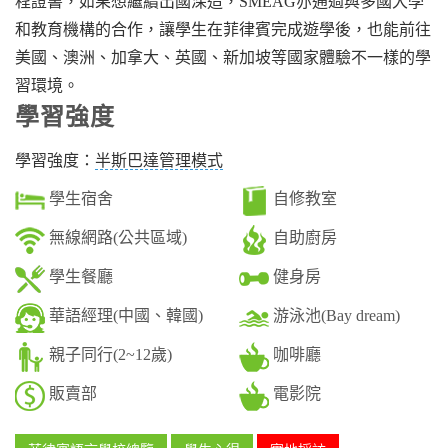
程證書，如果想繼續出國深造，SMEAG亦通過與多國大學
和教育機構的合作，讓學生在菲律賓完成遊學後，也能前往
美國、澳洲、加拿大、英國、新加坡等國家體驗不一樣的學
習環境。
學習強度
學習強度：
半斯巴達管理模式
學生宿舍
自修教室
無線網路(公共區域)
自助廚房
學生餐廳
健身房
華語經理(中國、韓國)
游泳池(Bay dream)
親子同行(2~12歲)
咖啡廳
販賣部
電影院