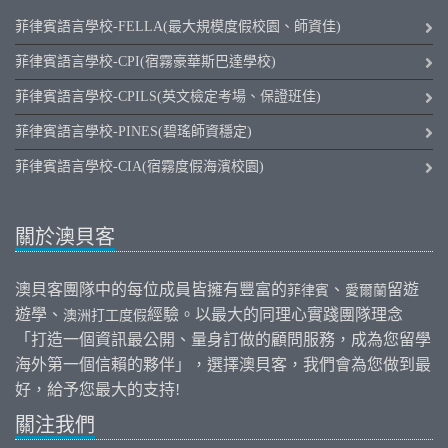
菲律賓語言學校-FELLA(最大規模度假校園、師資佳)
菲律賓語言學校-CPI(宿霧豪華斯巴達學校)
菲律賓語言學校-CPILS(英文檢定考場、保證班佳)
菲律賓語言學校-PINES(碧瑤師資穩定)
菲律賓語言學校-CIA(宿霧度假海濱校園)
關於澳貝客
澳貝客團隊中的每位成員皆擁有豐富的
、
留遊
菲律賓
愛爾蘭
遊學、
經驗。以最大的同理心實踐團隊理念
澳洲打工度假
「打造一個資訊最公開、量身訂做的顧問服務，成為您留學
海外第一個信賴的夥伴」，選擇澳貝客，我們會為您做到最
好，給予您最大的支持!
關注我們