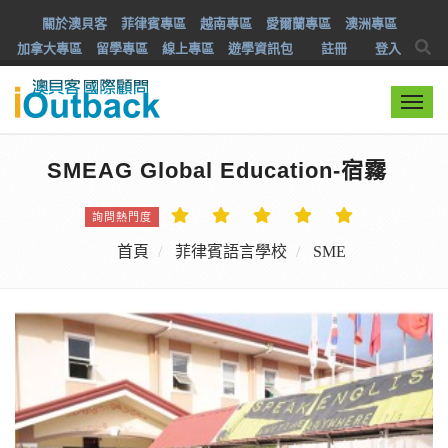
關於澳貝客
菲律賓專區
越南專區
愛爾蘭專區
澳洲專區
加拿大專區
留學專區
線上專區
遊學資訊包
註冊
登入
Togg
navi
SMEAG Global Education-宿霧
詢問熱門度
首頁
菲律賓語言學校
SME