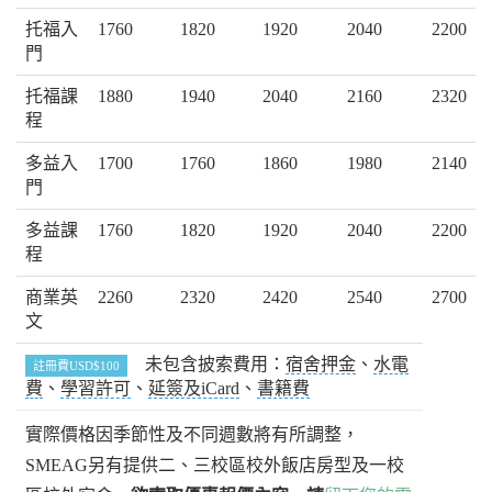
托福入
1760
1820
1920
2040
2200
門
托福課
1880
1940
2040
2160
2320
程
多益入
1700
1760
1860
1980
2140
門
多益課
1760
1820
1920
2040
2200
程
商業英
2260
2320
2420
2540
2700
文
未包含披索費用：
宿舍押金
、
水電
註冊費USD$100
費
、
學習許可
、
延簽及iCard
、
書籍費
實際價格因季節性及不同週數將有所調整，
SMEAG另有提供二、三校區校外飯店房型及一校