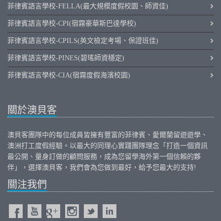
菲律賓語言學校-FELLA(最大規模度假校園、師資佳)
菲律賓語言學校-CPI(宿霧豪華斯巴達學校)
菲律賓語言學校-CPILS(英文檢定考場、保證班佳)
菲律賓語言學校-PINES(碧瑤師資穩定)
菲律賓語言學校-CIA(宿霧度假海濱校園)
關於澳貝客
澳貝客團隊中的每位成員皆擁有豐富的
菲律賓
、
愛爾蘭
留遊遊學、
澳洲打工度假
經驗。以最大的同理心實踐團隊理念「打造一個資訊
最公開、量身訂做的顧問服務，成為您留學海外第一個信賴的夥
伴」，選擇澳貝客，我們會為您做到最好，給予您最大的支持!
關注我們