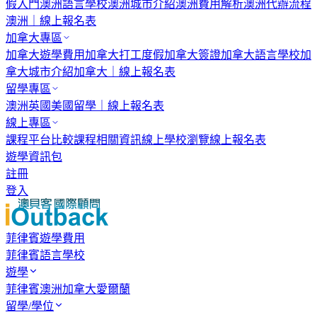
假入門
澳洲語言學校
澳洲城市介紹
澳洲費用解析
澳洲代辦流程
澳洲｜線上報名表
加拿大專區
加拿大遊學費用
加拿大打工度假
加拿大簽證
加拿大語言學校
加
拿大城市介紹
加拿大｜線上報名表
留學專區
澳洲
英國
美國
留學｜線上報名表
線上專區
課程平台比較
課程相關資訊
線上學校瀏覽
線上報名表
遊學資訊包
註冊
登入
菲律賓遊學費用
菲律賓語言學校
遊學
菲律賓
澳洲
加拿大
愛爾蘭
留學/學位