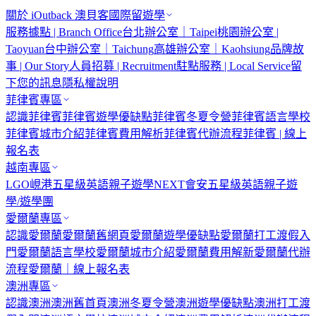
關於 iOutback 澳貝客國際留遊學
服務據點 | Branch Office
台北辦公室｜Taipei
桃園辦公室 |
Taoyuan
台中辦公室｜Taichung
高雄辦公室｜Kaohsiung
品牌故
事 | Our Story
人員招募 | Recruitment
駐點服務 | Local Service
留
下您的訊息
隱私權說明
菲律賓專區
認識菲律賓
菲律賓遊學優缺點
菲律賓冬夏令營
菲律賓語言學校
菲律賓城市介紹
菲律賓費用解析
菲律賓代辦流程
菲律賓 | 線上
報名表
越南專區
LGO峴港五星級英語親子遊學
NEXT會安五星級英語親子遊
學/遊學團
愛爾蘭專區
認識愛爾蘭
愛爾蘭舊網頁
愛爾蘭遊學優缺點
愛爾蘭打工渡假入
門
愛爾蘭語言學校
愛爾蘭城市介紹
愛爾蘭費用解新
愛爾蘭代辦
流程
愛爾蘭｜線上報名表
澳洲專區
認識澳洲
澳洲舊首頁
澳洲冬夏令營
澳洲遊學優缺點
澳洲打工渡