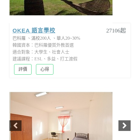
OKEA 語言學校
27106起
巴科羅
滿校200人
華人20~30%
韓國資本：巴科羅優質外教首選
適合對象：大學生、社會人士
建議課程：ESL、多益、打工渡假
評價
心得