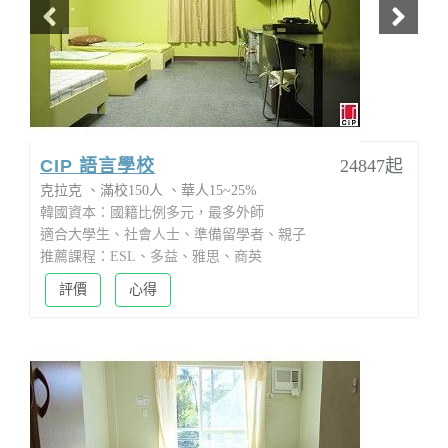
CIP 語言學校
24847起
克拉克
滿校150人
華人15~25%
韓國資本：國籍比例多元，最多外師
適合大學生、社會人士、準備留學者、親子
推薦課程：ESL、多益、雅思、商英
評價
心得