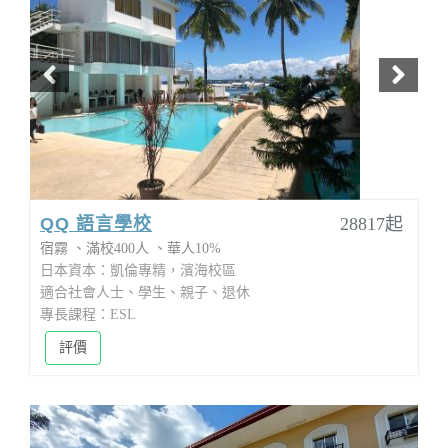
QQ 語言學校
28817起
宿霧
滿校400人
華人10%
日本資本：凱倫專精，濱海校區
適合社會人士、學生、親子、退休
專長課程：ESL
評價