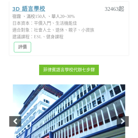
3D 語言學校
32463起
宿霧
滿校150人
華人20~30%
日本資本：平價入門、生活機能佳
適合對象：社會人士、退休、親子、小資族
建議課程：ESL、健身課程
評價
菲律賓語言學校代辦七步驟