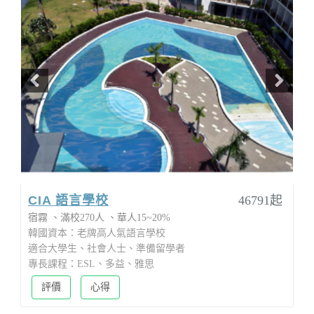
CIA 語言學校
46791起
宿霧
滿校270人
華人15~20%
韓國資本：老牌高人氣語言學校
適合大學生、社會人士、準備留學者
專長課程：ESL、多益、雅思
評價
心得