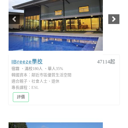
IBreeze學校
47114起
宿霧
滿校180人
華人35%
韓國資本：鄰近市區優質生活空間
適合親子、社會人士、退休
專長課程：ESL
評價