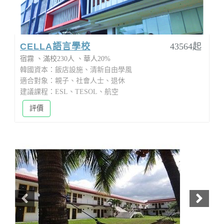
CELLA語言學校
43564起
宿霧
滿校230人
華人20%
韓國資本：飯店設施、清新自由學風
適合對象：親子、社會人士、退休
建議課程：ESL、TESOL、航空
評價