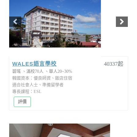
WALES語言學校
40337起
碧瑤
滿校70人
華人20~30%
韓國資本：優良師資、飯店住宿
適合社會人士、準備留學者
專長課程：ESL
評價