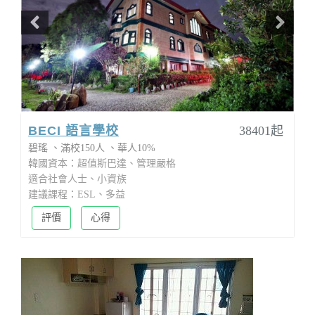
BECI 語言學校
38401起
碧瑤
滿校150人
華人10%
韓國資本：超值斯巴達、管理嚴格
適合社會人士、小資族
建議課程：ESL、多益
評價
心得