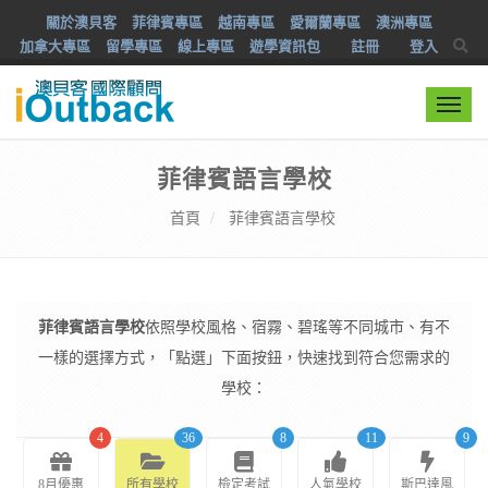
關於澳貝客
菲律賓專區
越南專區
愛爾蘭專區
澳洲專區
加拿大專區
留學專區
線上專區
遊學資訊包
註冊
登入
Togg
navi
菲律賓語言學校
首頁
菲律賓語言學校
菲律賓語言學校
依照學校風格、宿霧、碧瑤等不同城市、有不
一樣的選擇方式，「點選」下面按鈕，快速找到符合您需求的
學校：
4
36
8
11
9
8月優惠
所有學校
檢定考試
人氣學校
斯巴達風