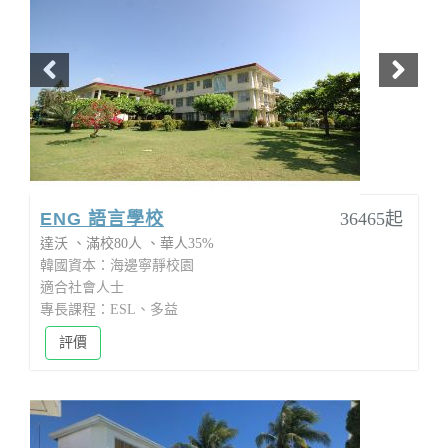
ENG 語言學校
36465起
達沃
滿校80人
華人35%
韓國資本：海邊寧靜校園
適合社會人士
專長課程：ESL、多益
評價