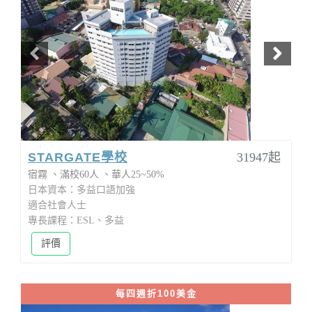
STARGATE學校
31947起
宿霧
滿校60人
華人25~50%
日本資本：多益口語加強
適合社會人士
專長課程：ESL、多益
評價
每四週折100美金