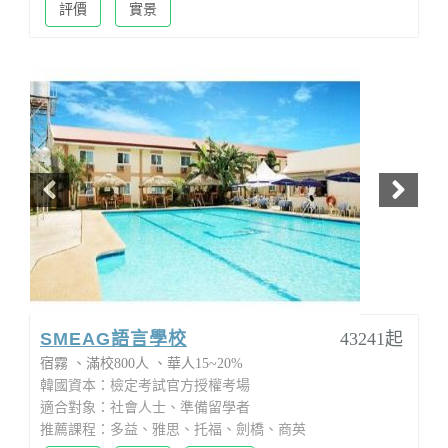
評價
實景
SMEAG語言學校
43241起
宿霧
滿校800人
華人15~20%
韓國資本：檢定考試官方授權考場
適合對象：社會人士、準備留學者
推薦課程：多益、雅思、托福、劍橋、商英