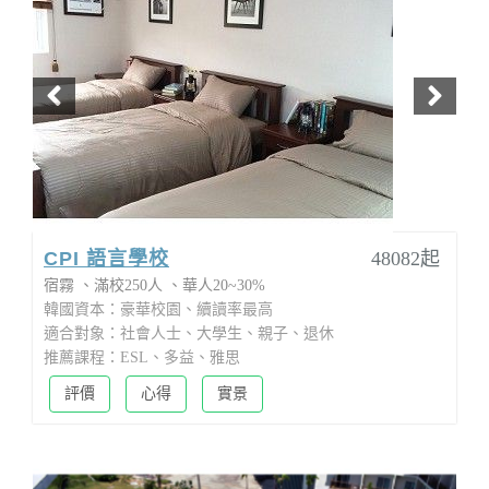
CPI 語言學校
48082起
宿霧
滿校250人
華人20~30%
韓國資本：豪華校園、續讀率最高
適合對象：社會人士、大學生、親子、退休
推薦課程：ESL、多益、雅思
評價
心得
實景