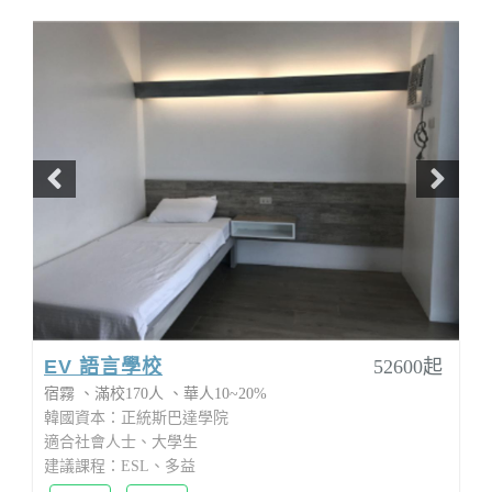
EV 語言學校
52600起
宿霧
滿校170人
華人10~20%
韓國資本：正統斯巴達學院
適合社會人士、大學生
建議課程：ESL、多益