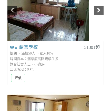
WE 語言學校
31301起
怡朗
滿校50人
華人10%
韓國資本：滿意度高回鍋學生多
適合社會人士、小資族
建議課程：ESL
評價