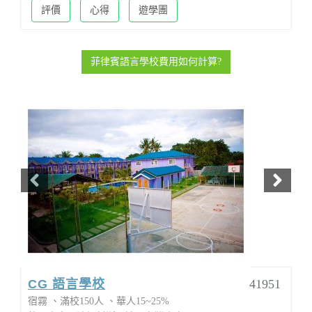
評價
心得
遊學團
菲律賓語言學校費用如何計算?
CG 語言學校
41951
宿霧
滿校150人
華人15~25%