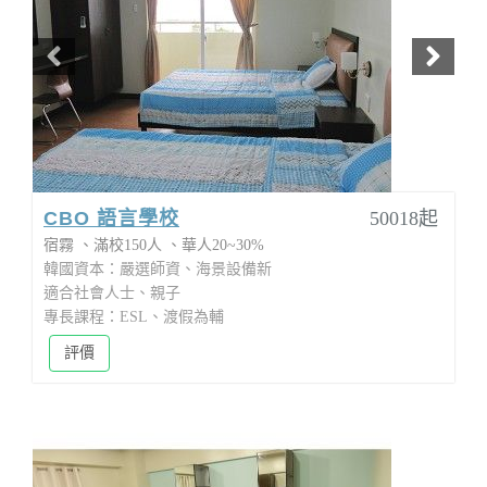
CBO 語言學校
50018起
宿霧
滿校150人
華人20~30%
韓國資本：嚴選師資、海景設備新
適合社會人士、親子
專長課程：ESL、渡假為輔
評價