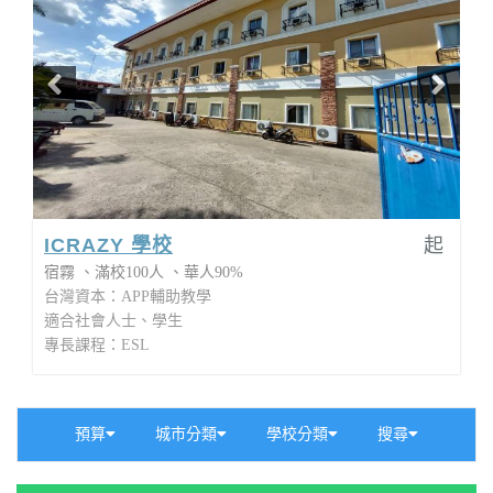
ICRAZY 學校
起
宿霧
滿校100人
華人90%
台灣資本：APP輔助教學
適合社會人士、學生
專長課程：ESL
預算
城市分類
學校分類
搜尋