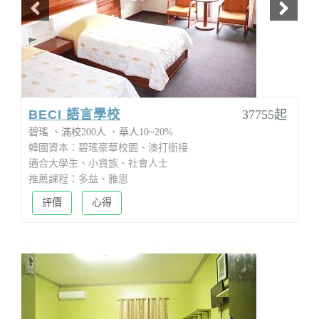
BECI 語言學校
37755起
碧瑤
滿校200人
華人10~20%
韓國資本：碧瑤豪華校園、澳打銜接
適合大學生、小資族、社會人士
推薦課程：多益、雅思
評價
心得