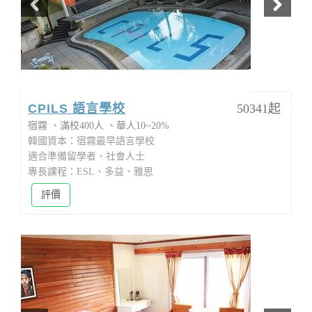
CPILS 語言學校
50341起
宿霧
滿校400人
華人10~20%
韓國資本：宿霧最早語言學校
適合準備留學者、社會人士
專長課程：ESL、多益、雅思
評價