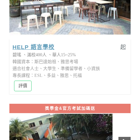
HELP 語言學校
起
碧瑤
滿校400人
華人15~25%
韓國資本：斯巴達始祖、雅思考場
適合社會人士、大學生、準備留學者、小資族
專長課程：ESL、多益、雅思、托福
評價
獎學金&官方考試加碼送