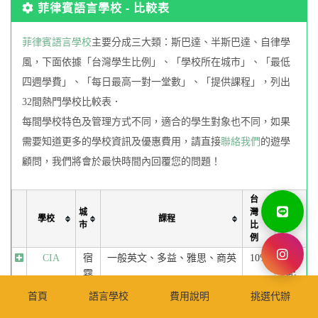
菲律賓語言學校 - 比較表
菲律賓語言學校
主要分成三大類：斯巴達、半斯巴達、自律學
風，下面依據「台灣學生比例」、「學校所在城市」、「最低
四週學費」、「每日最高一對一堂數」、「提供課程」，列出
32間熱門學校比較表．
每間學校特色及管理方式不同，適合的學生對象也不同，如果
需要知道更多的學校資訊及優惠費用，請直接
聯絡我們
的遊學
顧問，我們將會於最快時間內回覆您的問題！
台
城
灣
學
學校
課程
市
比
費
例
CIA
宿
一般英文、多益、雅思、商英
10%
$1450
霧
起
3D
宿
一般英文、多益、雅思、托
10%
$1006
首頁
語言學校
費用說明
挑選代辦
霧
福、商英
起