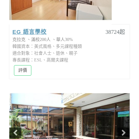
EG 語言學校
38724起
克拉克
滿校200人
華人30%
韓國資本：美式風格、多元課程種類
適合對象：社會人士、退休、親子
專長課程：ESL、高爾夫課程
評價