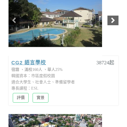
CG2 語言學校
38724起
宿霧
滿校160人
華人25%
韓國資本：市區度假校園
適合大學生、社會人士、準備留學者
專長課程：ESL
評價
實景