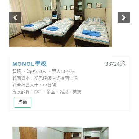
MONOL學校
38724起
碧瑤
滿校250人
華人40~60%
韓國資本：斯巴達飯店式校園生活
適合社會人士、小資族
專長課程：ESL、多益、雅思、商英
評價