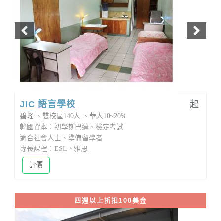
JIC 語言學校
起
碧瑤
雙校區140人
華人10~20%
韓國資本：初學斯巴達、檢定考試
適合社會人士、準備留學者
專長課程：ESL、雅思
評價
四週以上折扣100美金