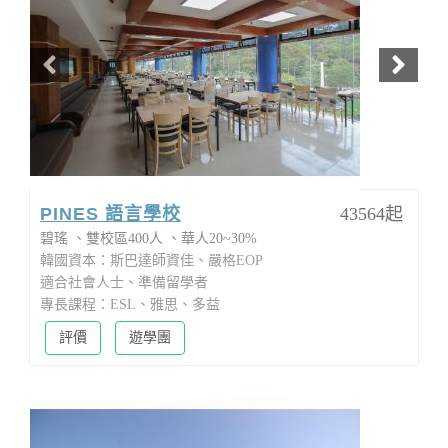
PINES 語言學校
43564起
碧瑤
雙校區400人
華人20~30%
韓國資本：斯巴達師資佳、嚴格EOP
適合社會人士、準備留學者
專長課程：ESL、雅思、多益
評價
遊學團