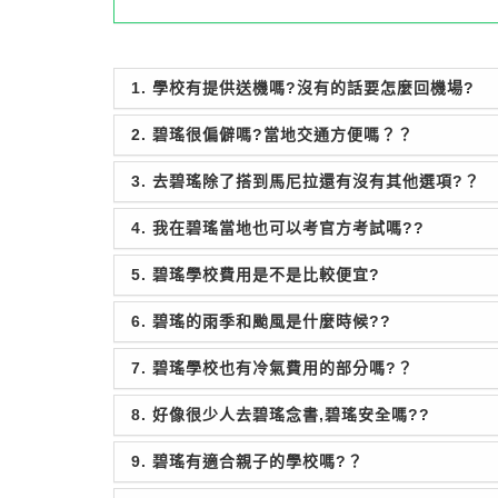
1. 學校有提供送機嗎?沒有的話要怎麼回機場?
2. 碧瑤很偏僻嗎?當地交通方便嗎？？
3. 去碧瑤除了搭到馬尼拉還有沒有其他選項?？
4. 我在碧瑤當地也可以考官方考試嗎??
5. 碧瑤學校費用是不是比較便宜?
6. 碧瑤的雨季和颱風是什麼時候??
7. 碧瑤學校也有冷氣費用的部分嗎?？
8. 好像很少人去碧瑤念書,碧瑤安全嗎??
9. 碧瑤有適合親子的學校嗎?？