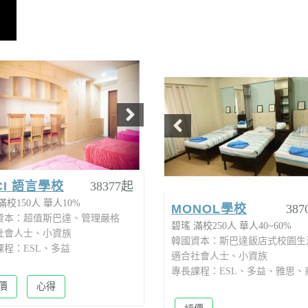
CI 語言學校
38377起
MONOL學校
387
滿校150人
華人10%
碧瑤
滿校250人
華人40~60%
資本：超值斯巴達、管理嚴格
韓國資本：斯巴達飯店式校園生
社會人士、小資族
適合社會人士、小資族
課程：ESL、多益
專長課程：ESL、多益、雅思、