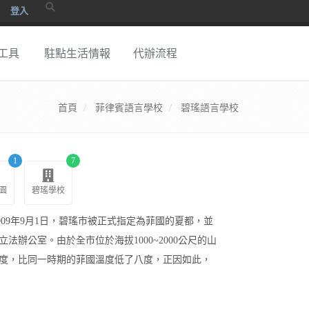
登入
工具
駐點生活情報
代辦流程
首頁
菲律賓語言學校
碧瑤語言學校
1
7
園
碧瑤學校
 1909年9月1日，碧瑤市被正式指定為菲國的夏都，並
辦公室。由於全市位於海拔1000~2000公尺的山
5度，比同一時期的菲國溫度低了八度，正因如此，