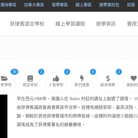
澳洲專區
加拿大專區
留學專區
線上專區
遊學資訊包
註冊
菲律賓語言學校
線上學習課程
遊學資訊
實用
36
2
2
6
2
所有學校
檢定考試
人氣學校
斯巴達風
經濟預算
渡假校
早在西元1900年，美國人在 Ibaloi 村莊的遺址上創建了碧瑤。
由菲律賓議政委員會將該市合併。這裡有總統官邸、最高法院、立法
脈，相較於其他菲律賓城市的熱帶氣候，這裡的均溫很少超過2
碧瑤成為了菲律賓著名的避暑勝地。