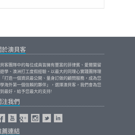
關於澳貝客
貝客團隊中的每位成員皆擁有豐富的
菲律賓
、
愛爾蘭
留
遊學、
澳洲打工度假
經驗。以最大的同理心實踐團隊理
「打造一個資訊最公開、量身訂做的顧問服務，成為您
學海外第一個信賴的夥伴」，選擇澳貝客，我們會為您
到最好，給予您最大的支持!
關注我們
推薦連結