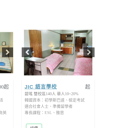
00起
JIC 語言學校
起
碧瑤
雙校區140人
華人10~20%
活
韓國資本：初學斯巴達、檢定考試
適合社會人士、準備留學者
商英
專長課程：ESL、雅思