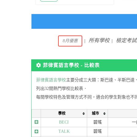
所有學校
檢定考試
8月優惠
|
|
菲律賓語言學校 - 比較表
菲律賓語言學校
主要分成三大類：斯巴達、半斯巴達
列出32間熱門學校比較表．
每間學校特色及管理方式不同，適合的學生對象也不
學校
城市
BECI
碧瑤
一
TALK
碧瑤