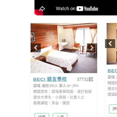
BECI 語言學校
37732起
BE
碧瑤
滿校200人
華人10~20%
碧瑤
韓國資本：碧瑤豪華校園、澳打銜接
韓國
適合大學生、小資族、社會人士
適合
推薦課程：多益、雅思
建議