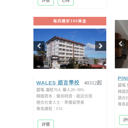
評價
心得
評
每四週折100美金
PI
WALES 語言學校
40312起
碧瑤
碧瑤
滿校70人
華人20~30%
韓國
韓國資本：優良師資、飯店住宿
適合
適合社會人士、準備留學者
專長
專長課程：ESL
評
評價