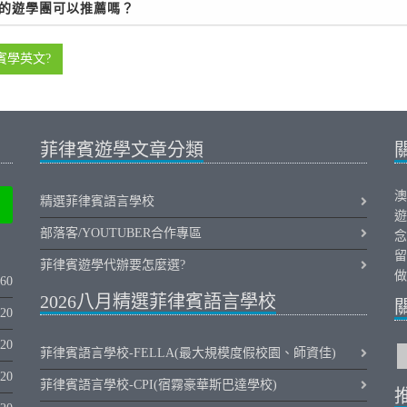
合的遊學團可以推薦嗎？
賓學英文?
菲律賓遊學文章分類
澳
精選菲律賓語言學校
遊
部落客/YOUTUBER合作專區
念
留
菲律賓遊學代辦要怎麼選?
做
060
2026八月精選菲律賓語言學校
320
020
菲律賓語言學校-FELLA(最大規模度假校園、師資佳)
020
菲律賓語言學校-CPI(宿霧豪華斯巴達學校)