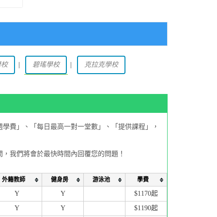
學校
|
碧瑤學校
|
克拉克學校
週學費」、「每日最高一對一堂數」、「提供課程」，
問，我們將會於最快時間內回覆您的問題！
外籍教師
健身房
游泳池
學費
Y
Y
$1170起
Y
Y
$1190起