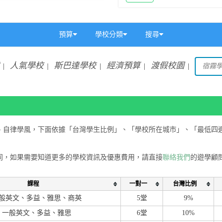
預算
學校分類
搜尋
人氣學校
斯巴達學校
經濟預算
渡假校園
|
|
|
|
|
宿霧
、自律學風，下面依據「台灣學生比例」、「學校所在城市」、「最低四
同，如果需要知道更多的學校資訊及優惠費用，請直接
聯絡我們
的遊學顧
課程
一對一
台灣比例
般英文、多益、雅思、商英
5堂
9%
一般英文、多益、雅思
6堂
10%