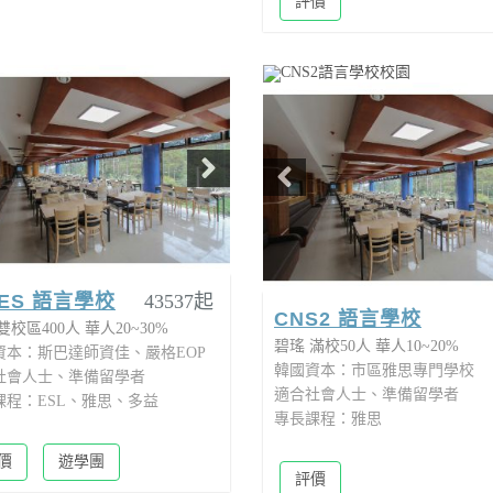
價
心得
評價
NES 語言學校
43537起
CNS2 語言學校
雙校區400人
華人20~30%
碧瑤
滿校50人
華人10~20%
資本：斯巴達師資佳、嚴格EOP
韓國資本：市區雅思專門學校
社會人士、準備留學者
適合社會人士、準備留學者
課程：ESL、雅思、多益
專長課程：雅思
價
遊學團
評價