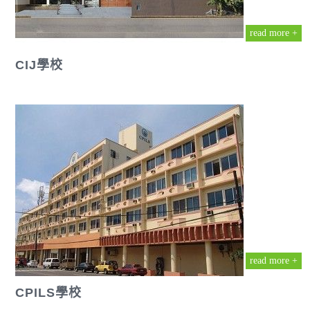
read more +
CIJ學校
read more +
CPILS學校