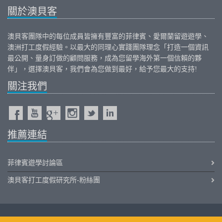
關於澳貝客
澳貝客團隊中的每位成員皆擁有豐富的
菲律賓
、
愛爾蘭
留遊遊學、
澳洲打工度假
經驗。以最大的同理心實踐團隊理念「打造一個資訊
最公開、量身訂做的顧問服務，成為您留學海外第一個信賴的夥
伴」，選擇澳貝客，我們會為您做到最好，給予您最大的支持!
關注我們
推薦連結
菲律賓遊學討論區
澳貝客打工度假研究所-粉絲團
iOutback.com Copyright © 2011-2026 Outback International Corporation All