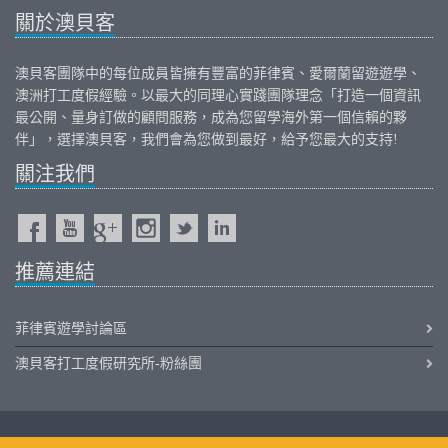
關於澳貝客
澳貝客團隊中的每位成員皆擁有豐富的
菲律賓
、
愛爾蘭
留遊遊學、
澳洲打工度假
經驗。以最大的同理心實踐團隊理念「打造一個資訊
最公開、量身訂做的顧問服務，成為您留學海外第一個信賴的夥
伴」，選擇澳貝客，我們會為您做到最好，給予您最大的支持!
關注我們
推薦連結
菲律賓遊學討論區
澳貝客打工度假研究所-粉絲團
iOutback.com Copyright © 2011-2026 Outback International Corporation All