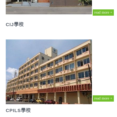
read more +
CIJ學校
read more +
CPILS學校