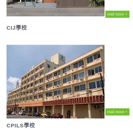
read more +
CIJ學校
read more +
CPILS學校