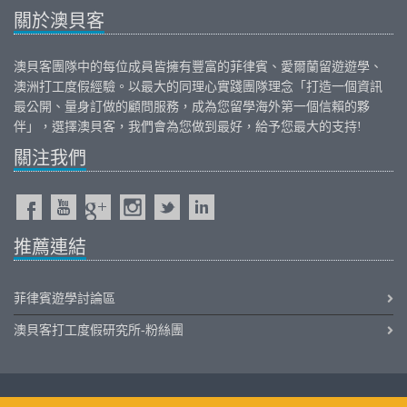
關於澳貝客
澳貝客團隊中的每位成員皆擁有豐富的
菲律賓
、
愛爾蘭
留遊遊學、
澳洲打工度假
經驗。以最大的同理心實踐團隊理念「打造一個資訊
最公開、量身訂做的顧問服務，成為您留學海外第一個信賴的夥
伴」，選擇澳貝客，我們會為您做到最好，給予您最大的支持!
關注我們
推薦連結
菲律賓遊學討論區
澳貝客打工度假研究所-粉絲團
iOutback.com Copyright © 2011-2026 Outback International Corporation All