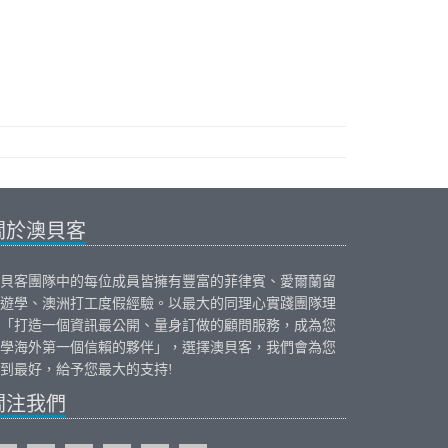
關於澳貝客
貝客團隊中的每位成員皆擁有豐富的
菲律賓
、
愛爾蘭
留
遊學、
澳洲打工度假
經驗。以最大的同理心實踐團隊理
「打造一個資訊最公開、量身訂做的顧問服務，成為您
學海外第一個信賴的夥伴」，選擇澳貝客，我們會為您
到最好，給予您最大的支持!
關注我們