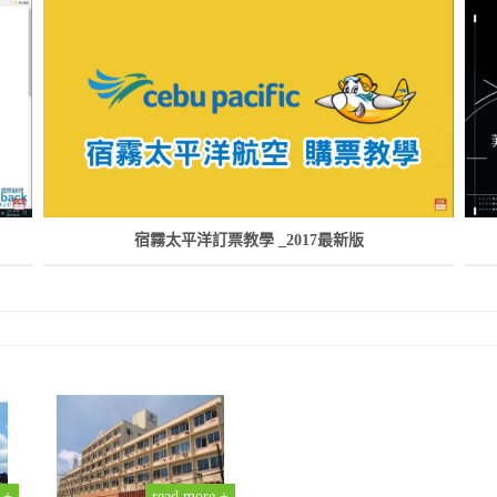
宿霧太平洋訂票教學 _2017最新版
 +
read more +