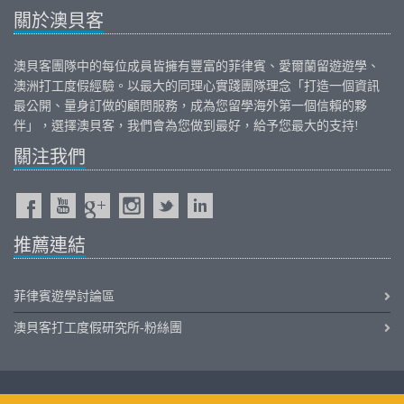
關於澳貝客
澳貝客團隊中的每位成員皆擁有豐富的
菲律賓
、
愛爾蘭
留遊遊學、
澳洲打工度假
經驗。以最大的同理心實踐團隊理念「打造一個資訊
最公開、量身訂做的顧問服務，成為您留學海外第一個信賴的夥
伴」，選擇澳貝客，我們會為您做到最好，給予您最大的支持!
關注我們
推薦連結
菲律賓遊學討論區
澳貝客打工度假研究所-粉絲團
iOutback.com Copyright © 2011-2026 Outback International Corporation All