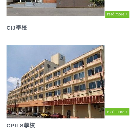
read more +
CIJ學校
read more +
CPILS學校