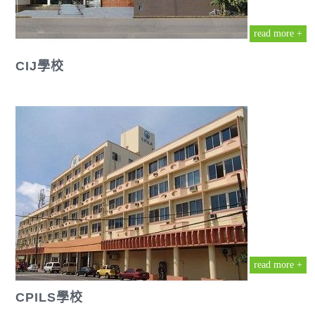
read more +
CIJ學校
read more +
CPILS學校