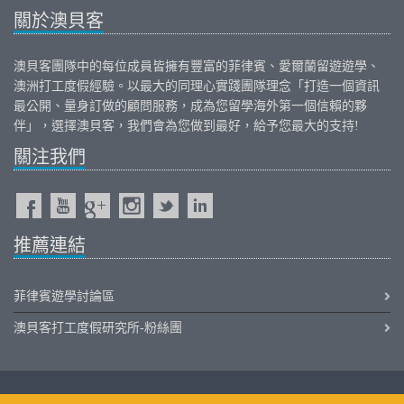
關於澳貝客
澳貝客團隊中的每位成員皆擁有豐富的
菲律賓
、
愛爾蘭
留遊遊學、
澳洲打工度假
經驗。以最大的同理心實踐團隊理念「打造一個資訊
最公開、量身訂做的顧問服務，成為您留學海外第一個信賴的夥
伴」，選擇澳貝客，我們會為您做到最好，給予您最大的支持!
關注我們
推薦連結
菲律賓遊學討論區
澳貝客打工度假研究所-粉絲團
iOutback.com Copyright © 2011-2026 Outback International Corporation All