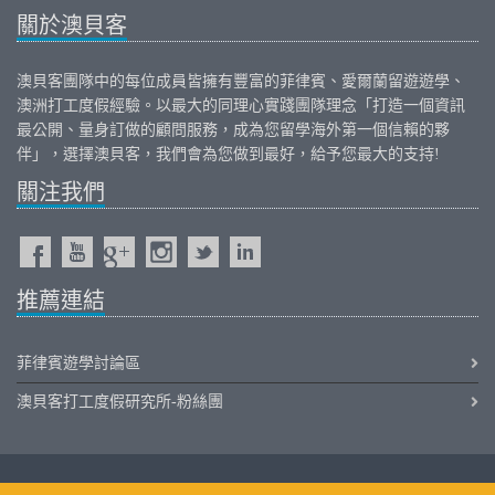
關於澳貝客
澳貝客團隊中的每位成員皆擁有豐富的
菲律賓
、
愛爾蘭
留遊遊學、
澳洲打工度假
經驗。以最大的同理心實踐團隊理念「打造一個資訊
最公開、量身訂做的顧問服務，成為您留學海外第一個信賴的夥
伴」，選擇澳貝客，我們會為您做到最好，給予您最大的支持!
關注我們
推薦連結
菲律賓遊學討論區
澳貝客打工度假研究所-粉絲團
iOutback.com Copyright © 2011-2026 Outback International Corporation All