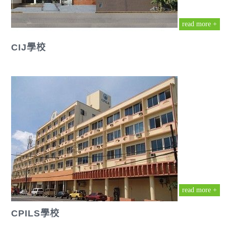
read more +
CIJ學校
read more +
CPILS學校