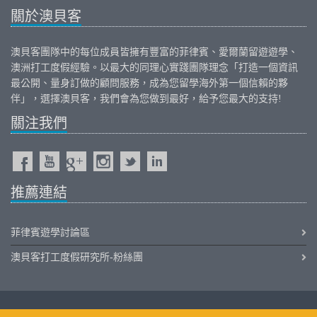
關於澳貝客
澳貝客團隊中的每位成員皆擁有豐富的
菲律賓
、
愛爾蘭
留遊遊學、
澳洲打工度假
經驗。以最大的同理心實踐團隊理念「打造一個資訊
最公開、量身訂做的顧問服務，成為您留學海外第一個信賴的夥
伴」，選擇澳貝客，我們會為您做到最好，給予您最大的支持!
關注我們
推薦連結
菲律賓遊學討論區
澳貝客打工度假研究所-粉絲團
iOutback.com Copyright © 2011-2026 Outback International Corporation All