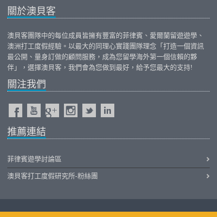
關於澳貝客
澳貝客團隊中的每位成員皆擁有豐富的
菲律賓
、
愛爾蘭
留遊遊學、
澳洲打工度假
經驗。以最大的同理心實踐團隊理念「打造一個資訊
最公開、量身訂做的顧問服務，成為您留學海外第一個信賴的夥
伴」，選擇澳貝客，我們會為您做到最好，給予您最大的支持!
關注我們
推薦連結
菲律賓遊學討論區
澳貝客打工度假研究所-粉絲團
iOutback.com Copyright © 2011-2026 Outback International Corporation All