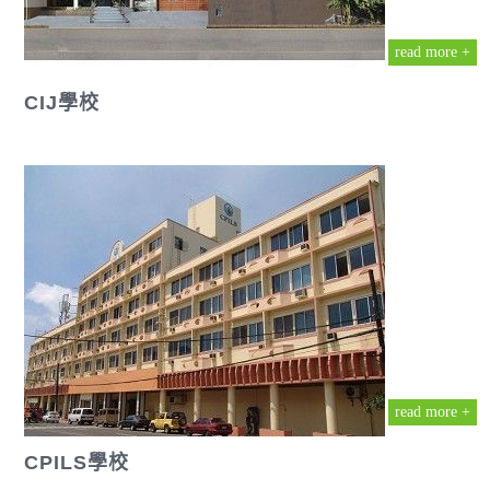
read more +
CIJ學校
read more +
CPILS學校