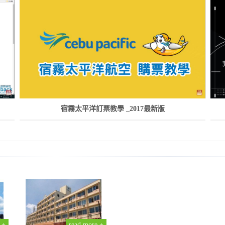
宿霧太平洋訂票教學 _2017最新版
 +
read more +