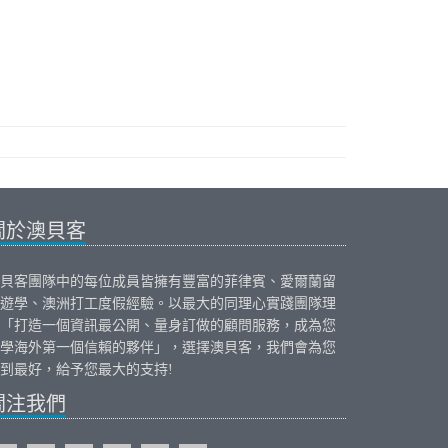
關於澳貝客
貝客團隊中的每位成員皆擁有豐富的
菲律賓
、
愛爾蘭
留
遊學、
澳洲打工度假
經驗。以最大的同理心實踐團隊理
「打造一個資訊最公開、量身訂做的顧問服務，成為您
學海外第一個信賴的夥伴」，選擇澳貝客，我們會為您
到最好，給予您最大的支持!
關注我們