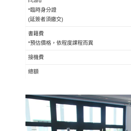
I-card
*臨時身分證
(延簽者須繳交)
書籍費
*預估價格，依程度課程而異
接機費
總額