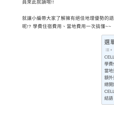
員來此就讀唷!!
就讓小編帶大家了解擁有絕佳地理優勢的語言
呢!? 學費住宿費用、當地費用一次搞懂~~
選
CEL
學費
當地
額外
總開
CEL
結語