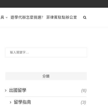
工具
遊學代辦怎麼挑選?
菲律賓駐點辦公室
分類
出國留學
(6)
留學指南
(3)