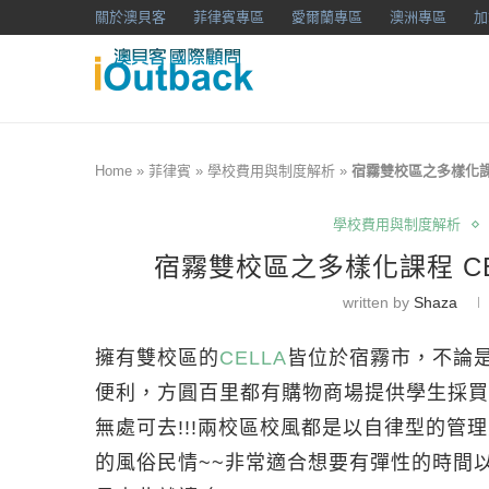
關於澳貝客
菲律賓專區
愛爾蘭專區
澳洲專區
加
Home
»
菲律賓
»
學校費用與制度解析
»
宿霧雙校區之多樣化課
學校費用與制度解析
宿霧雙校區之多樣化課程 C
written by
Shaza
擁有雙校區的
CELLA
皆位於宿霧市，不論是在
便利，方圓百里都有購物商場提供學生採買，
無處可去!!!兩校區校風都是以自律型的
的風俗民情~~非常適合想要有彈性的時間