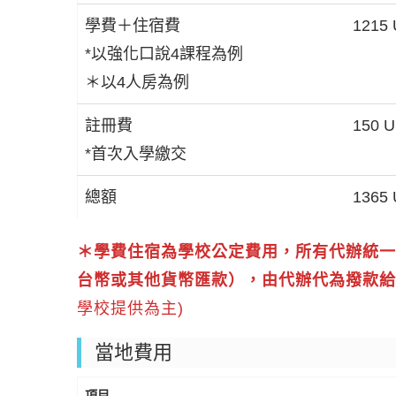
學費＋住宿費
1215
*以強化口說4課程為例
＊以4人房為例
註冊費
150 
*首次入學繳交
總額
1365
＊學費住宿為學校公定費用，所有代辦統一
台幣或其他貨幣匯款），由代辦代為撥款
學校提供為主)
當地費用
項目