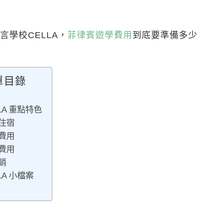
學校CELLA，
菲律賓遊學費用
到底要準備多少
單目錄
LA 重點特色
住宿
費用
費用
銷
LA 小檔案