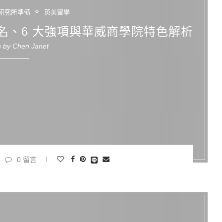
研究所準備
英美留學
名、6 大強項與華威商學院特色解析
n by
Chen Janet
0 留言