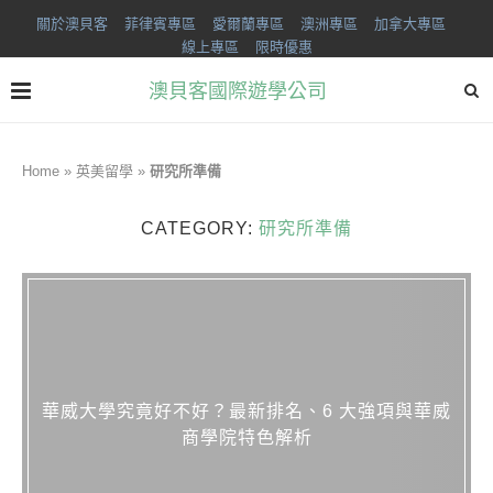
關於澳貝客
菲律賓專區
愛爾蘭專區
澳洲專區
加拿大專區
線上專區
限時優惠
澳貝客國際遊學公司
Home
»
英美留學
»
研究所準備
CATEGORY:
研究所準備
華威大學究竟好不好？最新排名、6 大強項與華威
商學院特色解析