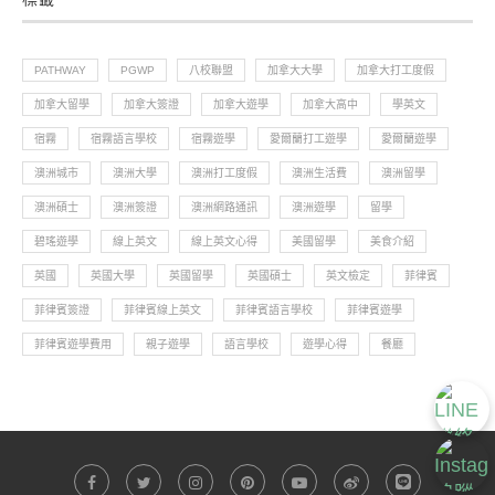
PATHWAY
PGWP
八校聯盟
加拿大大學
加拿大打工度假
加拿大留學
加拿大簽證
加拿大遊學
加拿大高中
學英文
宿霧
宿霧語言學校
宿霧遊學
愛爾蘭打工遊學
愛爾蘭遊學
澳洲城市
澳洲大學
澳洲打工度假
澳洲生活費
澳洲留學
澳洲碩士
澳洲簽證
澳洲網路通訊
澳洲遊學
留學
碧瑤遊學
線上英文
線上英文心得
美國留學
美食介紹
英國
英國大學
英國留學
英國碩士
英文檢定
菲律賓
菲律賓簽證
菲律賓線上英文
菲律賓語言學校
菲律賓遊學
菲律賓遊學費用
親子遊學
語言學校
遊學心得
餐廳