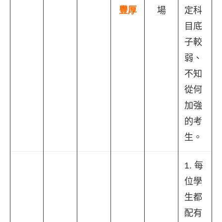
豐厚
場
定科
目底
子較
弱、
不知
從何
加強
的考
生。
1. 每
位學
生都
配有