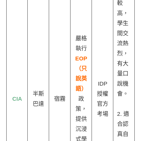
較
高，
學生
間交
嚴格
流熱
執行
烈，
EOP
有大
（只
量口
說英
IDP
說機
語）
半斯
授權
會。
CIA
宿霧
政
巴達
官方
策，
考場
2. 適
提供
合認
沉浸
真自
式學