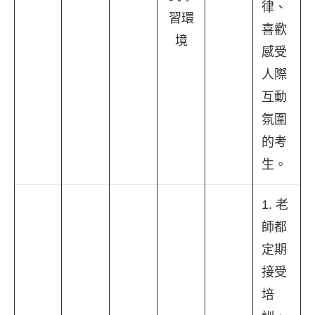
律、
習環
喜歡
境
感受
人際
互動
氛圍
的考
生。
1. 老
師都
定期
接受
培