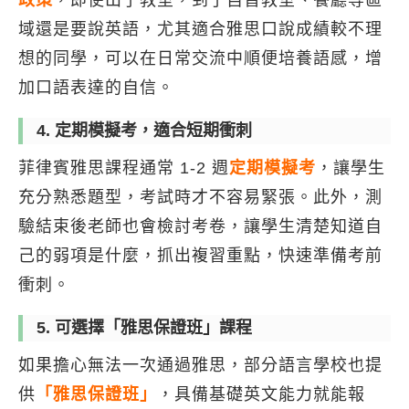
政策
，即使出了教室，到了自習教室、餐廳等區
域還是要說英語，尤其適合雅思口說成績較不理
想的同學，可以在日常交流中順便培養語感，增
加口語表達的自信。
4. 定期模擬考，適合短期衝刺
菲律賓雅思課程通常 1-2 週
定期模擬考
，讓學生
充分熟悉題型，考試時才不容易緊張。此外，測
驗結束後老師也會檢討考卷，讓學生清楚知道自
己的弱項是什麼，抓出複習重點，快速準備考前
衝刺。
5. 可選擇「雅思保證班」課程
如果擔心無法一次通過雅思，部分語言學校也提
供
「雅思保證班」
，具備基礎英文能力就能報