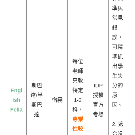
準與
常見
錯
誤，
可精
準抓
每位
出學
老師
生失
只教
斯巴
IDP
分的
Engl
特定
達/半
授權
原
ish
宿霧
1-2
斯巴
官方
因。
Fella
科，
達
考場
專業
2. 適
性較
合沒