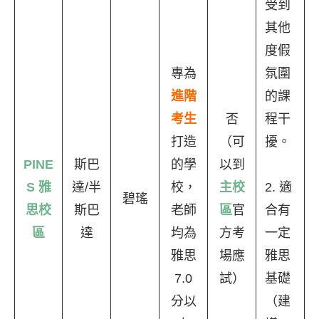
受到
其他
度假
專為
氛圍
進階
的課
考生
否
程干
打造
（可
擾。
PINE
斯巴
的學
以到
S 雅
達/半
校，
主校
2. 適
碧瑤
思校
斯巴
老師
區
官
合有
區
達
均為
方考
一定
雅思
場應
雅思
7.0
試）
基礎
分以
（建