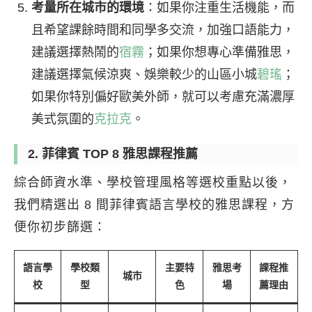
考量所在城市的環境
：如果你注重生活機能，而
且希望課餘時間和同學多交流，加強口語能力，
建議選擇熱鬧的
宿霧
；如果你想專心準備雅思，
建議選擇氣候涼爽、娛樂較少的山區小城
碧瑤
；
如果你特別偏好歐美外師，就可以考慮充滿濃厚
美式氛圍的
克拉克
。
2. 菲律賓 TOP 8 雅思課程推薦
綜合師資水準、學校管理風格等選校重點以後，
我們精選出 8 間菲律賓語言學校的雅思課程，方
便你初步篩選：
語言學
學校類
主要特
雅思考
課程推
城市
校
型
色
場
薦理由