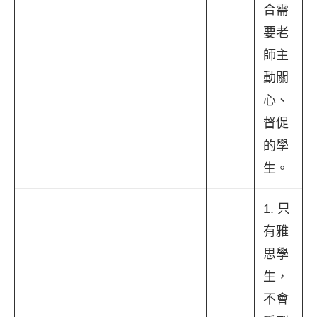
合需
要老
師主
動關
心、
督促
的學
生。
1. 只
有雅
思學
生，
不會