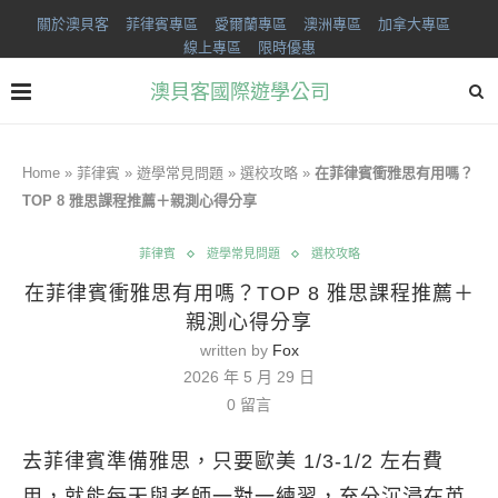
關於澳貝客
菲律賓專區
愛爾蘭專區
澳洲專區
加拿大專區
線上專區
限時優惠
澳貝客國際遊學公司
Home
»
菲律賓
»
遊學常見問題
»
選校攻略
»
在菲律賓衝雅思有用嗎？
TOP 8 雅思課程推薦＋親測心得分享
菲律賓
遊學常見問題
選校攻略
在菲律賓衝雅思有用嗎？TOP 8 雅思課程推薦＋
親測心得分享
written by
Fox
2026 年 5 月 29 日
0 留言
去菲律賓準備雅思，只要歐美 1/3-1/2 左右費
用，就能每天與老師一對一練習，充分沉浸在英