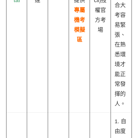
tal
達
提供
cil)授
合大
專屬
權官
考容
機考
方考
易緊
模擬
場
張、
區
在熟
悉環
境才
能正
常發
揮的
人。
1. 自
由度