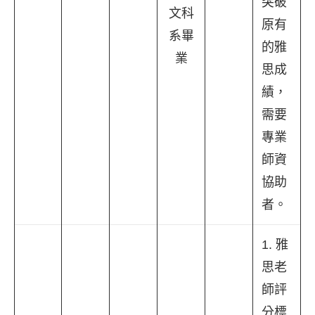
突破
文科
原有
系畢
的雅
業
思成
績，
需要
專業
師資
協助
者。
1. 雅
思老
師評
分標