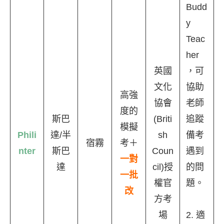
Budd
y
Teac
her
英國
，可
文化
協助
高強
協會
老師
度的
斯巴
(Briti
追蹤
模擬
Phili
達/半
sh
備考
宿霧
考＋
nter
斯巴
Coun
遇到
一對
達
cil)授
的問
一批
權官
題。
改
方考
場
2. 適