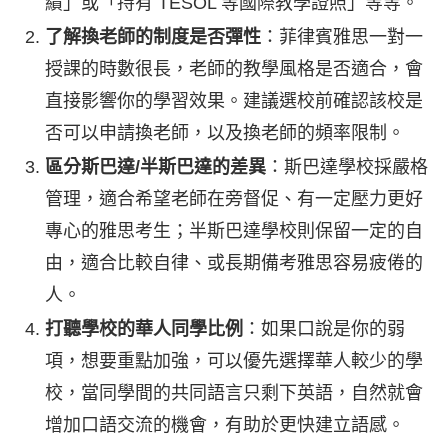
績」或「持有 TESOL 等國際教學證照」等等。
了解換老師的制度是否彈性
：菲律賓雅思一對一
授課的時數很長，老師的教學風格是否適合，會
直接影響你的學習效果。建議選校前確認該校是
否可以申請換老師，以及換老師的頻率限制。
區分斯巴達/半斯巴達的差異
：斯巴達學校採嚴格
管理，適合希望老師在旁督促、有一定壓力更好
專心的雅思考生；半斯巴達學校則保留一定的自
由，適合比較自律、或長期備考雅思容易疲倦的
人。
打聽學校的華人同學比例
：如果口說是你的弱
項，想要重點加強，可以優先選擇華人較少的學
校，當同學間的共同語言只剩下英語，自然就會
增加口語交流的機會，有助於更快建立語感。