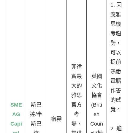
1. 因
應雅
思機
考趨
勢，
可以
提前
菲律
熟悉
賓最
英國
電腦
大的
文化
作答
雅思
協會
的感
SME
斯巴
官方
(Briti
覺。
AG
達/半
考
sh
宿霧
Capi
斯巴
場，
Coun
2. 適