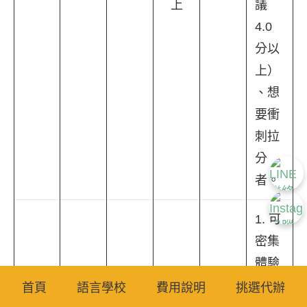
上
議
4.0
分以
上）
、想
要衝
刺拉
分
者。
1. 可
密集
體驗
外師
首頁
語言學校
費用說明
挑選代辦