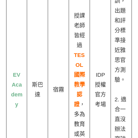
訓，
出題
授課
和評
老師
分標
皆經
準接
過
近雅
TES
思官
OL
方測
EV
國際
IDP
驗。
Aca
斯巴
教學
授權
宿霧
dem
達
認
官方
2. 適
y
證
，
考場
合一
多為
直沒
教育
辦法
或英