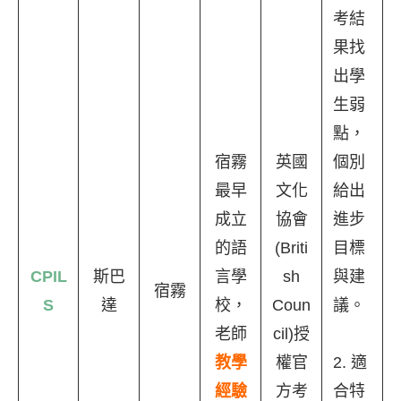
考結
果找
出學
生弱
點，
宿霧
英國
個別
最早
文化
給出
成立
協會
進步
的語
(Briti
目標
CPIL
斯巴
言學
sh
與建
宿霧
S
達
校，
Coun
議。
老師
cil)授
教學
權官
2. 適
經驗
方考
合特