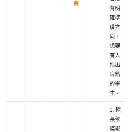
高
有明
確準
備方
向，
想要
有人
指出
盲點
的學
生。
1. 擅
長依
模擬