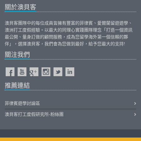
關於澳貝客
澳貝客團隊中的每位成員皆擁有豐富的
菲律賓
、
愛爾蘭
留遊遊學、
澳洲打工度假
經驗。以最大的同理心實踐團隊理念「打造一個資訊
最公開、量身訂做的顧問服務，成為您留學海外第一個信賴的夥
伴」，選擇澳貝客，我們會為您做到最好，給予您最大的支持!
關注我們
推薦連結
菲律賓遊學討論區
澳貝客打工度假研究所-粉絲團
iOutback.com Copyright © 2011-2026 Outback International Corporation All