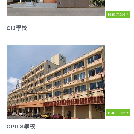
read more +
CIJ學校
read more +
CPILS學校