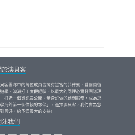
關於澳貝客
貝客團隊中的每位成員皆擁有豐富的
菲律賓
、
愛爾蘭
留
遊學、
澳洲打工度假
經驗。以最大的同理心實踐團隊理
「打造一個資訊最公開、量身訂做的顧問服務，成為您
學海外第一個信賴的夥伴」，選擇澳貝客，我們會為您
到最好，給予您最大的支持!
關注我們