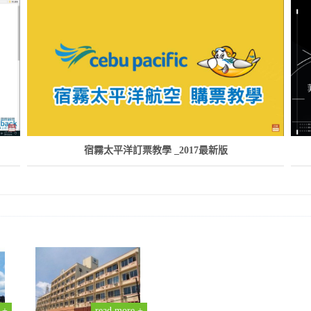
宿霧太平洋訂票教學 _2017最新版
 +
read more +