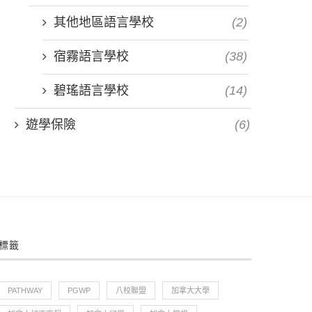
其他地區語言學校
(2)
宿霧語言學校
(38)
碧瑤語言學校
(14)
遊學保險
(6)
標籤
PATHWAY
PGWP
八校聯盟
加拿大大學