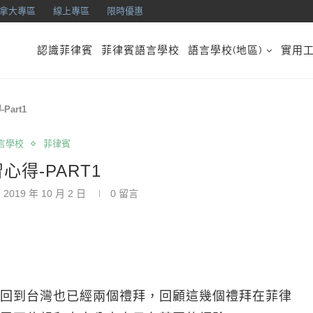
拿大專區
線上專區
限時優惠
認識菲律賓
菲律賓語言學校
語言學校(地區)
實用
Part1
言學校
菲律賓
習心得-PART1
2019 年 10 月 2 日
0 留言
回到台灣也已經兩個禮拜，回顧這幾個禮拜在菲律