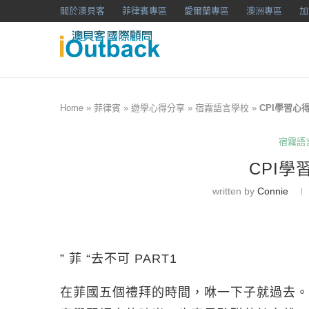
關於澳貝客
菲律賓專區
愛爾蘭專區
澳洲專區
加
Home
»
菲律賓
»
遊學心得分享
»
宿霧語言學校
»
CPI學習心得-
宿霧語
CPI學
written by
Connie
” 菲 “去不可 PART1
在菲國五個禮拜的時間，咻一下子就過去。