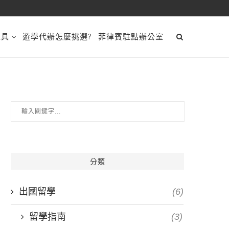
工具
遊學代辦怎麼挑選?
菲律賓駐點辦公室
分類
出國留學
(6)
留學指南
(3)