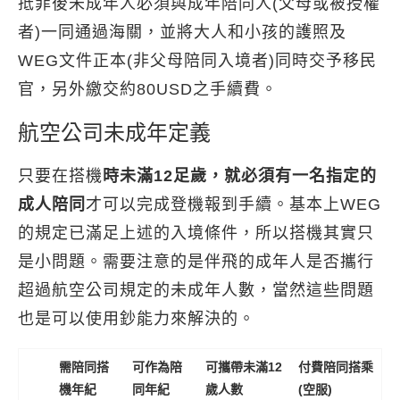
抵菲後未成年人必須與成年陪同人(父母或被授權
者)一同通過海關，並將大人和小孩的護照及
WEG文件正本(非父母陪同入境者)同時交予移民
官，另外繳交約80USD之手續費。
航空公司未成年定義
只要在搭機
時未滿12足歲，就必須有一名指定的
成人陪同
才可以完成登機報到手續。基本上WEG
的規定已滿足上述的入境條件，所以搭機其實只
是小問題。需要注意的是伴飛的成年人是否攜行
超過航空公司規定的未成年人數，當然這些問題
也是可以使用鈔能力來解決的。
需陪同搭
可作為陪
可攜帶未滿12
付費陪同搭乘
機年紀
同年紀
歲人數
(空服)