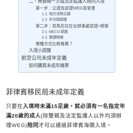
二、無雙親一方或法定監護人陪同入境
第一步：公證及認證WEG宣誓書
1-1. 地方法院公證
1-2. 外交部認證
第二步：到馬尼拉在台辦事處認證+辦簽
2-1. MECO 認證
2-2. 簽證辦理
哪種方式比較推薦？
入境小提醒
航空公司未成年定義
如何購買未成年機票
菲律賓移民局未成年定義
只要在
入境時未滿15足歲，就必須有一名指定年
滿20歲的成人
(除雙親及法定監護人以外均須辦
理WEG)
陪同
才可以通過菲律賓海關入境。