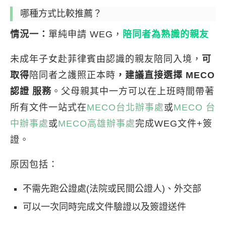
哪種方式比較推薦？
情況一：
單純申請 WEG，
陪同者為熟識的親友
未成年子女赴菲律賓由認識的親友陪同入境，
可
取得
陪同者之護照正本時
，建議直接選擇 MECO
認證 服務
。父母親其中一方可以在上班時間帶著
所有文件一站式在
MECO台北辦事處
或
MECO 台
中辦事處
或
MECO高雄辦事處
完成WEG文件+簽
證。
原因包括：
不需先跑公證處(法院或民間公證人)、外交部
可以一次同時完成文件驗證以及簽證送件