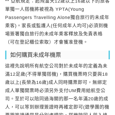
** 亞航規定：起飛當天12歲以上16歲以下的旅客
單獨一人搭機將被視為 YPTA(Young
Passengers Travelling Alone獨自旅行的未成年
乘客)。家長或監護人(任何成年人均可)必須到機
場簽署獨自旅行的未成年乘客釋放及免責表格
（可在登記櫃位索取）才會獲准登機。
如何購買未成年機票
這裡先說明所有航空公司對於未成年的定義為未
滿12足歲(不得單獨搭機)，購買機票時只要與18
歲以上(長榮為16歲)成人同時購票即可，無綁定
成人單獨開票時必須另外支付UM費用給航空公
司。至於可以陪同過海關的那一名年滿20歲的成
人，可以等到辦理簽證時再確定即可(遊學團的機