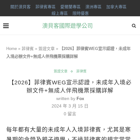
關於澳貝客
菲律賓專區
愛爾蘭專區
澳洲專區
加拿大專區
線上專區
限時優惠
澳貝客國際遊學公司
Home
»
菲律賓
»
簽證文章
»
【2026】菲律賓WEG宣示認證，未成年
入境必辦文件+無成人伴飛機票採購詳解
簽證文章
菲律賓
【2026】菲律賓WEG宣示認證，未成年入境必
辦文件+無成人伴飛機票採購詳解
written by
Fox
2024 年 3 月 15 日
0 留言
每年都有大量的未成年人入境菲律賓，尤其是寒
暑期的令營及親子遊學，不過菲律賓的規定常常