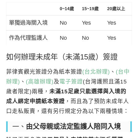
0~14歲
15~19歲
20歲以上
單獨過海關入境
No
Yes
Yes
作為代理監護人
No
No
Yes
如何辦理未成年（未滿15歲）簽證
菲律賓觀光簽證分為紙本簽證
(台北辦理)
、
(台中
辦理)
、
(高雄辦理)
及
電子簽證
(台灣護照且滿15
歲者限定)兩種，
未滿15足歲只能選擇與入境的
成人綁定申請紙本簽證
，而且為了預防未成年人
口走私販賣，還有另行規定分為以下兩種情境：
一、
由父母親或法定監護人陪同入境