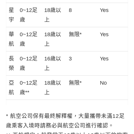
星
0~12足
18歲以
8
Yes
宇
歲
上
華
0~12足
18歲以
無限*
Yes
航
歲
上
長
0~12足
16歲以
3
Yes
榮
歲
上
亞
0~12足
18歲以
無限*
No
航
歲**
上
* 航空公司保有最終解釋權，大量攜帶未滿12足
歲乘客入境時請務必與航空公司進行確認。