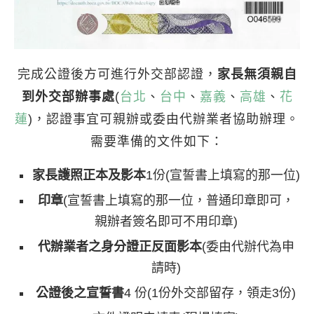
完成公證後方可進行外交部認證，
家長無須親自
到外交部辦事處
(
台北
、
台中
、
嘉義
、
高雄
、
花
蓮
)，認證事宜可親辦或委由代辦業者協助辦理。
需要準備的文件如下：
家長護照正本及影本
1份(宣誓書上填寫的那一位)
印章
(宣誓書上填寫的那一位，普通印章即可，
親辦者簽名即可不用印章)
代辦業者之身分證正反面影本
(委由代辦代為申
請時)
公證後之宣誓書
4 份(1份外交部留存，領走3份)