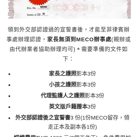
領到外交部認證過的宣誓書後，才能至菲律賓辦
事處辦理認證，
家長無須到MECO辦事處
(親辦或
由代辦業者協助辦理均可)
。
需要準備的文件如
下：
家長之護照
影本3份
小孩之護照
影本3份
代理監護人之護照
影本3份
英文版戶籍謄本
3份
外交部認證後之宣誓書
3 份(1份MECO留存，領
走正本及副本各1份)