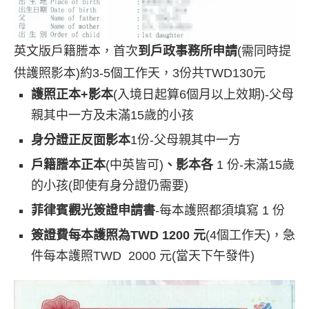
英文版戶籍謄本，首次
到戶政事務所申請
(需同時提
供護照影本)約3-5個工作天，3份共TWD130元
護照正本+影本
(入境日起算6個月以上效期)-父母
親其中一方及未滿15歲的小孩
身分證正反面影本
1份-父母親其中一方
戶籍謄本正本
(中英皆可)
、影本各
1 份-未滿15歲
的小孩(即使有身分證仍需要)
菲律賓觀光簽證申請書
-每本護照都須填寫 1 份
簽證費每本護照為TWD 1200 元
(4個工作天)，急
件每本護照TWD 2000 元(當天下午發件)