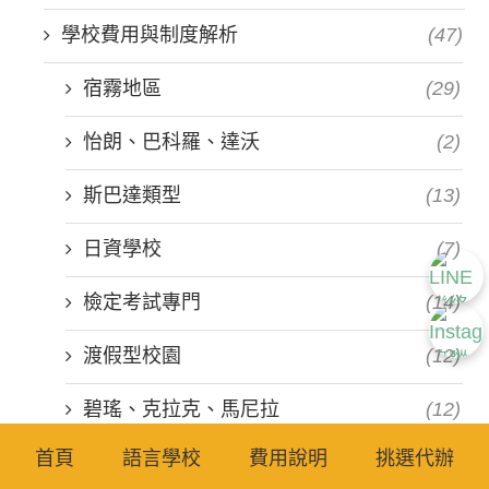
學校費用與制度解析
(47)
宿霧地區
(29)
怡朗、巴科羅、達沃
(2)
斯巴達類型
(13)
日資學校
(7)
檢定考試專門
(14)
渡假型校園
(12)
碧瑤、克拉克、馬尼拉
(12)
首頁
語言學校
費用說明
挑選代辦
自律類型
(19)