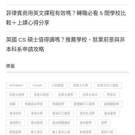
菲律賓商用英文課程有效嗎？轉職必看 5 間學校比
較＋上課心得分享
英國 CS 碩士值得讀嗎？推薦學校、就業前景與非
本科系申請攻略
標籤
PATHWAY
PGWP
八校聯盟
加拿大大學
加拿大打工度假
加拿大留學
加拿大簽證
加拿大遊學
加拿大高中
學英文
宿霧
宿霧語言學校
宿霧遊學
愛爾蘭打工遊學
愛爾蘭遊學
澳洲城市
澳洲大學
澳洲打工度假
澳洲生活費
澳洲留學
澳洲碩士
澳洲簽證
澳洲網路通訊
澳洲遊學
留學
碧瑤遊學
線上英文
線上英文心得
美國留學
美食介紹