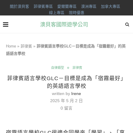
關於澳貝客
菲律賓專區
愛爾蘭專區
澳洲專區
加拿大專區
線上專區
限時優惠
澳貝客國際遊學公司
Home
»
菲律賓
»
菲律賓語言學校GLC－⽬標是成為「宿霧最好」的英
語語⾔學校
自律類型
菲律賓
菲律賓語言學校GLC－⽬標是成為「宿霧最好」
的英語語⾔學校
written by
Irene
2025 年 5 月 2 日
0 留言
宿霧語言學校GLC很適合同學來「學習」、「享