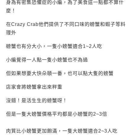
身為有密集恐懼症的小編，為了美食這一點都不算什
麼！
在Crazy Crab他們提供了不同口味的螃蟹和蝦子等料
理外
螃蟹也有分大小，一隻小螃蟹適合1~2人吃
小編覺得一人點一隻小螃蟹也不為過
但如果想要大快朵頤一番，也可以點大隻的螃蟹
店家會將螃蟹拿出來秤重
沒錯！是活生生的螃蟹呀！
但是一隻大螃蟹價格平均都是小螃蟹的2~3倍
肉質比小螃蟹更加飽滿，一隻大螃蟹適合2~3人吃