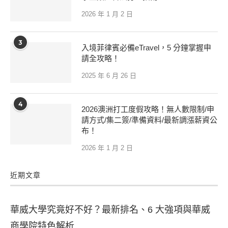
2026 年 1 月 2 日
3
入境菲律賓必備eTravel，5 分鐘掌握申
請全攻略！
2025 年 6 月 26 日
4
2026澳洲打工度假攻略！無人數限制/申
請方式/集二簽/準備資料/最新調漲薪資公
布！
2026 年 1 月 2 日
近期文章
華威大學究竟好不好？最新排名、6 大強項與華威
商學院特色解析