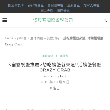
關於澳貝客
菲律賓專區
愛爾蘭專區
澳洲專區
加拿大專區
線上專區
限時優惠
澳貝客國際遊學公司
Home
»
菲律賓
»
生活情報
»
美食介紹
»
想吃螃蟹就來這!!活螃蟹餐廳
Crazy Crab
美食介紹
菲律賓
<宿霧餐廳推薦>想吃螃蟹就來這!!活螃蟹餐廳
CRAZY CRAB
written by
Fox
2019 年 10 月 9 日
0 留言