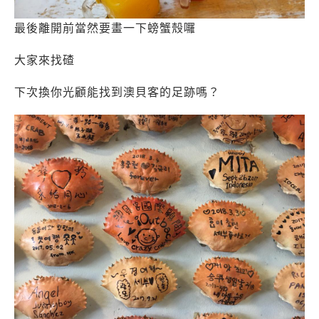
最後離開前當然要畫一下螃蟹殼囉
大家來找碴
下次換你光顧能找到澳貝客的足跡嗎？