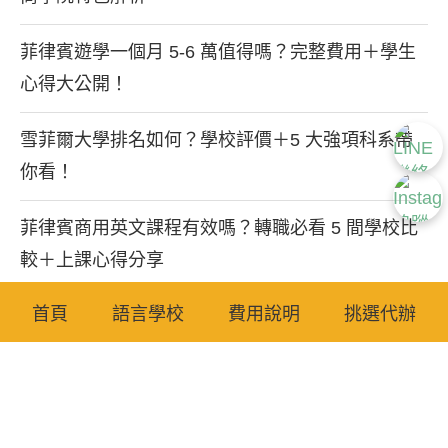
菲律賓遊學一個月 5-6 萬值得嗎？完整費用＋學生
心得大公開！
雪菲爾大學排名如何？學校評價＋5 大強項科系帶
你看！
菲律賓商用英文課程有效嗎？轉職必看 5 間學校比
較＋上課心得分享
首頁
語言學校
費用說明
挑選代辦
英國 CS 碩士值得讀嗎？推薦學校、就業前景與非
本科系申請攻略
標籤