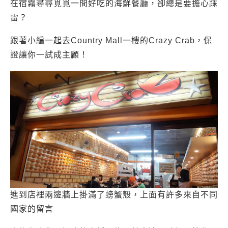
在宿霧尋尋覓覓一間好吃的海鮮餐廳，卻總是要擔心踩
雷？
跟著小編一起去Country Mall一樓的Crazy Crab，保
證讓你一試成主顧！
進到店裡兩邊牆上掛滿了螃蟹殼，上面有許多來自不同
國家的留言