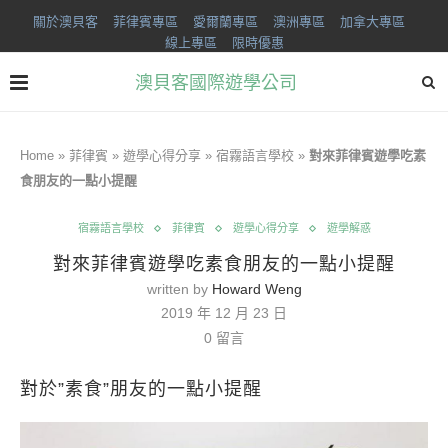
關於澳貝客
菲律賓專區
愛爾蘭專區
澳洲專區
加拿大專區
線上專區
限時優惠
澳貝客國際遊學公司
Home
»
菲律賓
»
遊學心得分享
»
宿霧語言學校
»
對來菲律賓遊學吃素
食朋友的一點小提醒
宿霧語言學校
菲律賓
遊學心得分享
遊學解惑
對來菲律賓遊學吃素食朋友的一點小提醒
written by
Howard Weng
2019 年 12 月 23 日
0 留言
對於”素食”朋友的一點小提醒