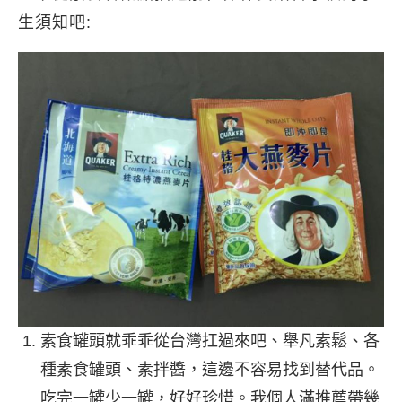
生須知吧:
素食罐頭就乖乖從台灣扛過來吧、舉凡素鬆、各
種素食罐頭、素拌醬，這邊不容易找到替代品。
吃完一罐少一罐，好好珍惜。我個人滿推薦帶幾