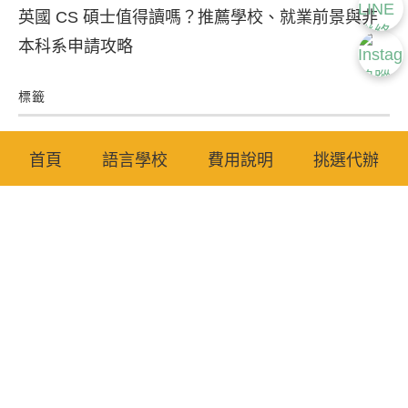
英國 CS 碩士值得讀嗎？推薦學校、就業前景與非
本科系申請攻略
標籤
PATHWAY
PGWP
八校聯盟
加拿大大學
加拿大打工度假
首頁
語言學校
費用說明
挑選代辦
加拿大留學
加拿大簽證
加拿大遊學
加拿大高中
學英文
宿霧
宿霧語言學校
宿霧遊學
愛爾蘭打工遊學
愛爾蘭遊學
澳洲城市
澳洲大學
澳洲打工度假
澳洲生活費
澳洲留學
澳洲碩士
澳洲簽證
澳洲網路通訊
澳洲遊學
留學
碧瑤遊學
線上英文
線上英文心得
美國留學
美食介紹
英國
英國大學
英國留學
英國碩士
英文檢定
菲律賓
菲律賓簽證
菲律賓線上英文
菲律賓語言學校
菲律賓遊學
菲律賓遊學費用
親子遊學
語言學校
遊學心得
餐廳