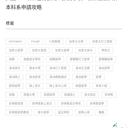
本科系申請攻略
標籤
PATHWAY
PGWP
八校聯盟
加拿大大學
加拿大打工度假
加拿大留學
加拿大簽證
加拿大遊學
加拿大高中
學英文
宿霧
宿霧語言學校
宿霧遊學
愛爾蘭打工遊學
愛爾蘭遊學
澳洲城市
澳洲大學
澳洲打工度假
澳洲生活費
澳洲留學
澳洲碩士
澳洲簽證
澳洲網路通訊
澳洲遊學
留學
碧瑤遊學
線上英文
線上英文心得
美國留學
美食介紹
英國
英國大學
英國留學
英國碩士
英文檢定
菲律賓
菲律賓簽證
菲律賓線上英文
菲律賓語言學校
菲律賓遊學
菲律賓遊學費用
親子遊學
語言學校
遊學心得
餐廳