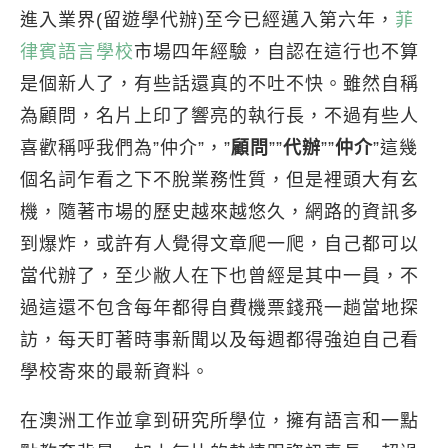
進入業界(留遊學代辦)至今已經邁入第六年，
菲
律賓語言學校
市場四年經驗，自認在這行也不算
是個新人了，有些話還真的不吐不快。雖然自稱
為顧問，名片上印了響亮的執行長，不過有些人
喜歡稱呼我們為”仲介”，”
顧問
””
代辦
””
仲介
”這幾
個名詞乍看之下不脫業務性質，但是裡頭大有玄
機，隨著市場的歷史越來越悠久，網路的資訊多
到爆炸，或許有人覺得文章爬一爬，自己都可以
當代辦了，至少敝人在下也曾經是其中一員，不
過這還不包含每年都得自費機票錢飛一趟當地探
訪，每天盯著時事新聞以及每週都得強迫自己看
學校寄來的最新資料。
在澳洲工作並拿到研究所學位，擁有語言和一點