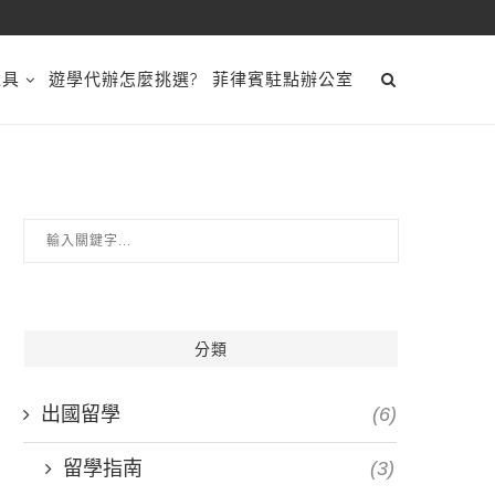
工具
遊學代辦怎麼挑選?
菲律賓駐點辦公室
分類
出國留學
(6)
留學指南
(3)