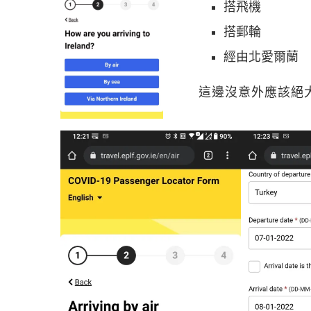
搭飛機
搭郵輪
經由北愛爾蘭
這邊沒意外應該絕