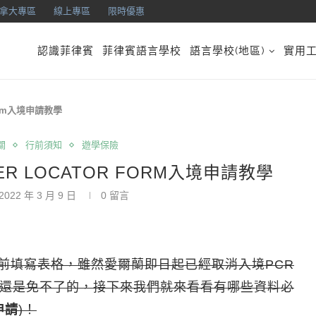
拿大專區
線上專區
限時優惠
認識菲律賓
菲律賓語言學校
語言學校(地區)
實用
 Form入境申請教學
關
行前須知
遊學保險
GER LOCATOR FORM入境申請教學
2022 年 3 月 9 日
0 留言
入境前填寫表格，雖然愛爾蘭即日起已經取消入境PCR
還是免不了的，接下來我們就來看看有哪些資料必
申請
)！