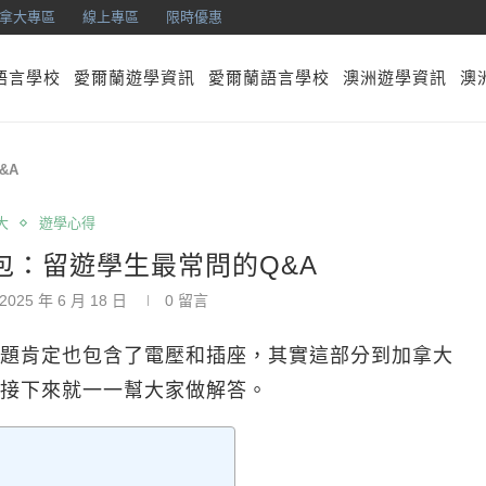
拿大專區
線上專區
限時優惠
語言學校
愛爾蘭遊學資訊
愛爾蘭語言學校
澳洲遊學資訊
澳
&A
大
遊學心得
包：留遊學生最常問的Q&A
2025 年 6 月 18 日
0 留言
題肯定也包含了電壓和插座，其實這部分到加拿大
接下來就一一幫大家做解答。