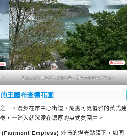
拍。
尼加拉瓜瀑布迷濛的山谷水色。圖片為顧問現場實拍。
人讚嘆的王國布查德花園
之一。漫步在市中心街道，隨處可見優雅的英式建
奏，一踏入就沉浸在濃厚的英式氛圍中。
airmont Empress)
外牆的燈光點綴下，如同