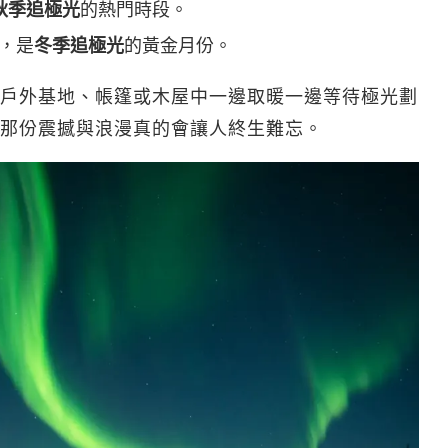
秋季追極光
的熱門時段。
，是
冬季追極光
的黃金月份。
戶外基地、帳篷或木屋中一邊取暖一邊等待極光劃
那份震撼與浪漫真的會讓人終生難忘。