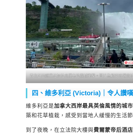
首次正面感受尼加拉瓜瀑布的震撼衝擊。圖片為顧問現場實
四、維多利亞 (Victoria)｜令
維多利亞是
加拿大西岸最具英倫風情的城市
築和花草植栽，感受到當地人緩慢的生活節
到了夜晚，在立法院大樓與
費爾蒙帝后酒店 (F