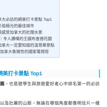
大必訪的網美打卡景點 Top1
冬追極光的最佳城市
眼感受加拿大的壯闊水景
ria)｜令人讚嘆的王國布查德花園
加拿大一定要知道的溫哥華景點
er｜加拿大象徵性的國家電視塔
打卡景點 Top1
園
，也是遊學生與旅遊愛好者心中排名第一的必訪
以及壯麗的山脈，無論在哪個角度都像明信片一樣