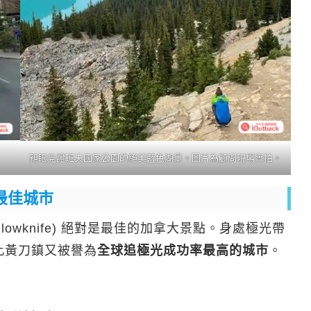
親眼見證班夫國家公園的絕美藍色湖景。圖片為顧問現場實拍。
最佳城市
knife)
絕對是最佳的加拿大景點。身處極光帶
因此黃刀鎮又被譽為
全球追極光成功率最高的城市
。