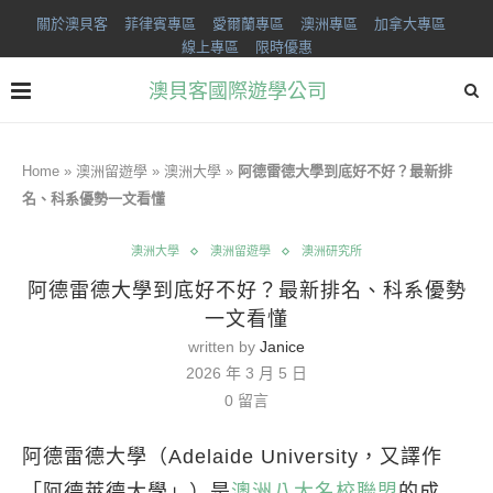
關於澳貝客
菲律賓專區
愛爾蘭專區
澳洲專區
加拿大專區
線上專區
限時優惠
澳貝客國際遊學公司
Home
»
澳洲留遊學
»
澳洲大學
»
阿德雷德大學到底好不好？最新排
名、科系優勢一文看懂
澳洲大學
澳洲留遊學
澳洲研究所
阿德雷德大學到底好不好？最新排名、科系優勢
一文看懂
written by
Janice
2026 年 3 月 5 日
0 留言
阿德雷德大學（Adelaide University，又譯作
「阿德萊德大學」）是
澳洲八大名校聯盟
的成