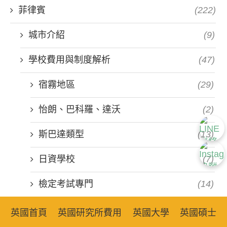
菲律賓
(222)
城市介紹
(9)
學校費用與制度解析
(47)
宿霧地區
(29)
怡朗、巴科羅、達沃
(2)
斯巴達類型
(13)
日資學校
(7)
檢定考試專門
(14)
渡假型校園
(12)
英國首頁
英國研究所費用
英國大學
英國碩士