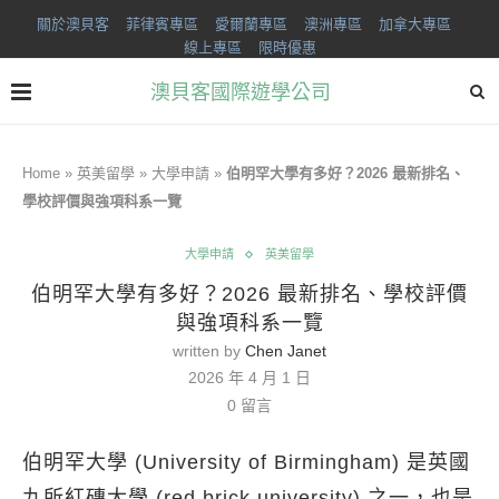
關於澳貝客
菲律賓專區
愛爾蘭專區
澳洲專區
加拿大專區
線上專區
限時優惠
澳貝客國際遊學公司
Home
»
英美留學
»
大學申請
»
伯明罕大學有多好？2026 最新排名、
學校評價與強項科系一覽
大學申請
英美留學
伯明罕大學有多好？2026 最新排名、學校評價
與強項科系一覽
written by
Chen Janet
2026 年 4 月 1 日
0 留言
伯明罕大學 (University of Birmingham) 是英國
九所紅磚大學 (red brick university) 之一，也是