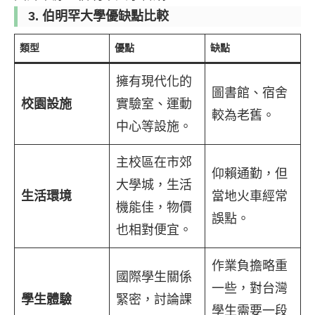
3.
伯明罕大學
優缺點比較
類型
優點
缺點
擁有現代化的
圖書館、宿舍
校園設施
實驗室、運動
較為老舊。
中心等設施。
主校區在市郊
仰賴通勤，但
大學城，生活
生活環境
當地火車經常
機能佳，物價
誤點。
也相對便宜。
作業負擔略重
國際學生關係
一些，對台灣
學生體驗
緊密，討論課
學生需要一段