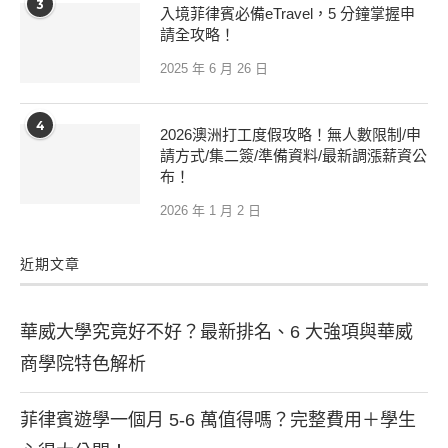
3
入境菲律賓必備eTravel，5 分鐘掌握申
請全攻略！
2025 年 6 月 26 日
4
2026澳洲打工度假攻略！無人數限制/申
請方式/集二簽/準備資料/最新調漲薪資公
布！
2026 年 1 月 2 日
近期文章
華威大學究竟好不好？最新排名、6 大強項與華威
商學院特色解析
菲律賓遊學一個月 5-6 萬值得嗎？完整費用＋學生