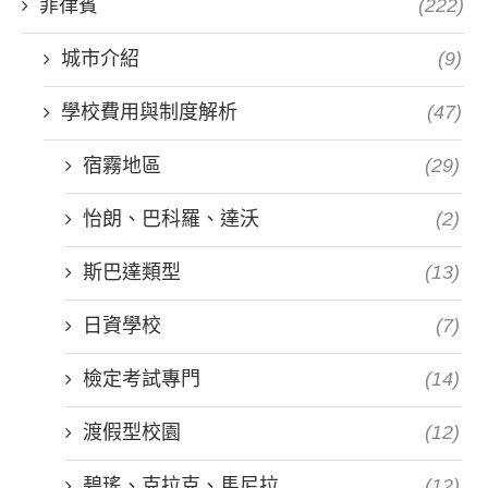
菲律賓
(222)
城市介紹
(9)
學校費用與制度解析
(47)
宿霧地區
(29)
怡朗、巴科羅、達沃
(2)
斯巴達類型
(13)
日資學校
(7)
檢定考試專門
(14)
渡假型校園
(12)
碧瑤、克拉克、馬尼拉
(12)