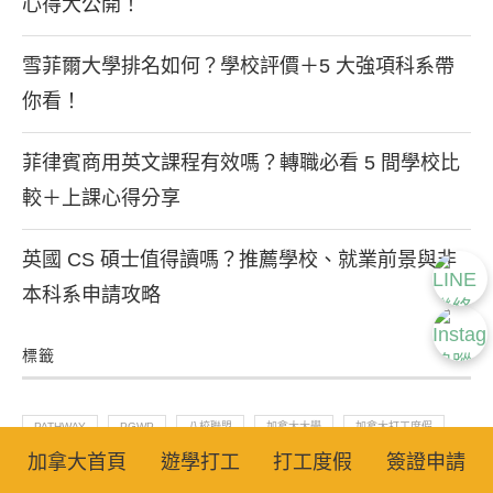
心得大公開！
雪菲爾大學排名如何？學校評價＋5 大強項科系帶
你看！
菲律賓商用英文課程有效嗎？轉職必看 5 間學校比
較＋上課心得分享
英國 CS 碩士值得讀嗎？推薦學校、就業前景與非
本科系申請攻略
標籤
PATHWAY
PGWP
八校聯盟
加拿大大學
加拿大打工度假
加拿大首頁
遊學打工
打工度假
簽證申請
加拿大留學
加拿大簽證
加拿大遊學
加拿大高中
學英文