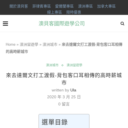
關於澳貝客
菲律賓專區
愛爾蘭專區
澳洲專區
加拿大專區
線上專區
限時優惠
澳貝客國際遊學公司
Home
»
澳洲留遊學
»
澳洲城市
»
來去達爾文打工渡假-背包客口耳相傳
的高時薪城市
澳洲城市
澳洲留遊學
來去達爾文打工渡假-背包客口耳相傳的高時薪城
市
written by
Ula
2020 年 3 月 25 日
0 留言
選單目錄