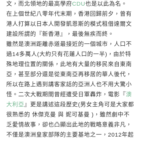
文，而北領地的最高學府
CDU
也是以此為名。
在上個世紀八零年代末期，香港回歸前夕，曾有
港人打算以日本人開發凱恩斯的模式租借達爾文
建設所謂的『新香港』，最後無疾而終。
雖然是澳洲距離赤道最接近的一個城市，人口不
過14多萬人(大約只有花蓮人口的一半)，由於特
殊地理位置的關係，此地有大量的移民來自東南
亞，甚至部分還是從東南亞再移居的華人後代，
所以在路上遇到講客家話的亞洲人也不用大驚小
怪。二次大戰期間曾經遭受日軍轟炸，電影『
澳
大利亞
』更是講述這段歷史(男女主角可是大家都
很熟悉的 休傑克曼 與 妮可基曼 )，雖然劇中不
乏愛情故事，卻也凸顯出此地的戰略意義非凡，
不僅是澳洲皇家部隊的主要基地之一，2012年起