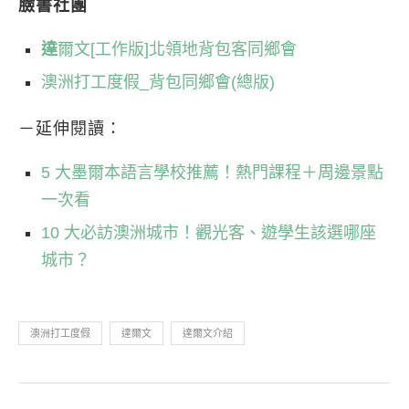
臉書社團
達
爾文[工作版]北領地背包客同鄉會
澳洲打工度假_背包同鄉會(總版)
－延伸閱讀：
5 大墨爾本語言學校推薦！熱門課程＋周邊景點
一次看
10 大必訪澳洲城市！觀光客、遊學生該選哪座
城市？
澳洲打工度假
達爾文
達爾文介紹