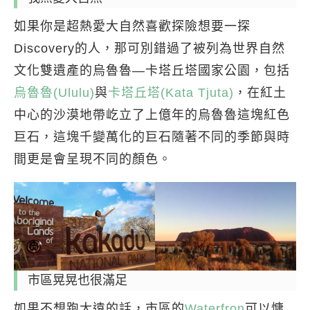
如果你是超熱愛大自然喜歡探險想要一探
Discovery的人，那可別錯過了被列為世界自然
文化雙遺產的烏魯魯—卡塔丘塔國家公園，包括
烏魯魯(Ululu)
與
卡塔丘塔(Kata Tjuta)
，在紅土
中心的沙漠地帶屹立了上億年的烏魯魯這塊紅色
巨石，這塊千變萬化的巨石隨著不同的季節與時
間更是會呈現不同的顏色。
市區晃晃也很滿足
如果不想跑太遠的話，市區的
Waterfron
可以慵