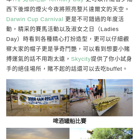
西下後燦的煙火今夜將照亮整片達爾文的天空。
Darwin Cup Carnival
更是不可錯過的年度活
動，精采的賽馬活動以及淑女之日（Ladies
Day）時看到各種精心打扮造型，更可以仔細觀
察大家的帽子更是爭奇鬥艷，可以看到想要小賭
搏運氣的話不用跑太遠，
Skycity
提供了你小試身
手的絕佳場所，賭不起的話還可以去吃buffet。
啤酒罐船比賽