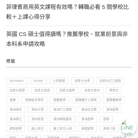
菲律賓商用英文課程有效嗎？轉職必看 5 間學校比
較＋上課心得分享
英國 CS 碩士值得讀嗎？推薦學校、就業前景與非
本科系申請攻略
標籤
PATHWAY
PGWP
八校聯盟
加拿大大學
加拿大打工度假
加拿大留學
加拿大簽證
加拿大遊學
加拿大高中
學英文
宿霧
宿霧語言學校
宿霧遊學
愛爾蘭打工遊學
愛爾蘭遊學
澳洲城市
澳洲大學
澳洲打工度假
澳洲生活費
澳洲留學
澳洲碩士
澳洲簽證
澳洲網路通訊
澳洲遊學
留學
碧瑤遊學
線上英文
線上英文心得
美國留學
美食介紹