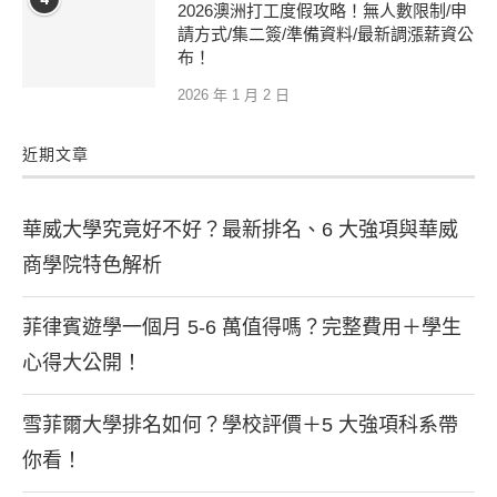
2026澳洲打工度假攻略！無人數限制/申
請方式/集二簽/準備資料/最新調漲薪資公
布！
2026 年 1 月 2 日
近期文章
華威大學究竟好不好？最新排名、6 大強項與華威
商學院特色解析
菲律賓遊學一個月 5-6 萬值得嗎？完整費用＋學生
心得大公開！
雪菲爾大學排名如何？學校評價＋5 大強項科系帶
你看！