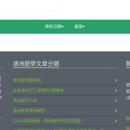
學校分類
搜尋
澳洲遊學文章分類
遊
澳洲遊學優缺點
最
營
必去澳洲打工度假的5個理由
賴
星
大
(
澳洲城市介紹
澳洲遊學費用解析
聯
[2024]疫情過後，澳洲遊學代辦怎麼選?
聯