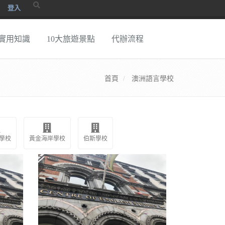
登入
實用知識
10大旅遊景點
代辦流程
首頁
澳洲語言學校
學校
黃金海岸學校
伯斯學校