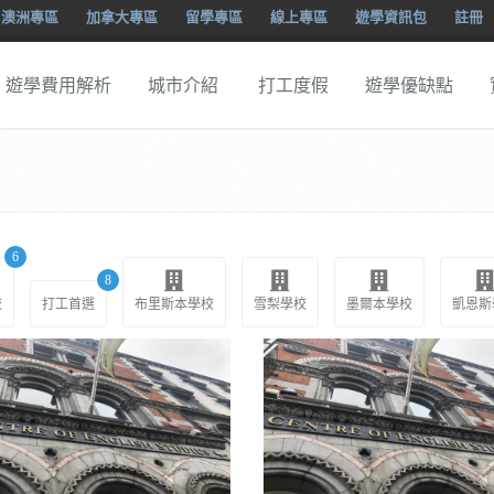
澳洲專區
加拿大專區
留學專區
線上專區
遊學資訊包
註冊
遊學費用解析
城市介紹
打工度假
遊學優缺點
6
8
校
打工首選
布里斯本學校
雪梨學校
墨爾本學校
凱恩斯