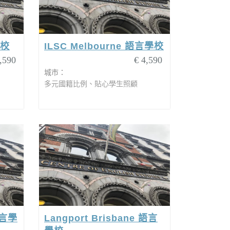
學校
ILSC Melbourne 語言學校
,590
€ 4,590
城市：
多元國籍比例、貼心學生照顧
語言學
Langport Brisbane 語言