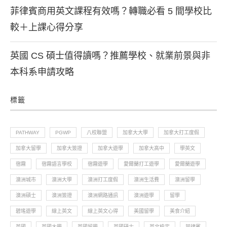
菲律賓商用英文課程有效嗎？轉職必看 5 間學校比
較＋上課心得分享
英國 CS 碩士值得讀嗎？推薦學校、就業前景與非
本科系申請攻略
標籤
PATHWAY
PGWP
八校聯盟
加拿大大學
加拿大打工度假
加拿大留學
加拿大簽證
加拿大遊學
加拿大高中
學英文
宿霧
宿霧語言學校
宿霧遊學
愛爾蘭打工遊學
愛爾蘭遊學
澳洲城市
澳洲大學
澳洲打工度假
澳洲生活費
澳洲留學
澳洲碩士
澳洲簽證
澳洲網路通訊
澳洲遊學
留學
碧瑤遊學
線上英文
線上英文心得
美國留學
美食介紹
英國
英國大學
英國留學
英國碩士
英文檢定
菲律賓