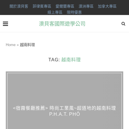
關於澳貝客
菲律賓專區
愛爾蘭專區
澳洲專區
加拿大專區
線上專區
限時優惠
澳貝客國際遊學公司
Home
»
越南料理
TAG:
越南料理
<宿霧餐廳推薦> 時尚工業風~超道地的越南料理
P.H.A.T. PHÔ