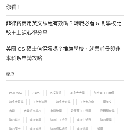
你看！
菲律賓商用英文課程有效嗎？轉職必看 5 間學校比
較＋上課心得分享
英國 CS 碩士值得讀嗎？推薦學校、就業前景與非
本科系申請攻略
標籤
PATHWAY
PGWP
八校聯盟
加拿大大學
加拿大打工度假
加拿大留學
加拿大簽證
加拿大遊學
加拿大高中
學英文
宿霧
宿霧語言學校
宿霧遊學
愛爾蘭打工遊學
愛爾蘭遊學
澳洲城市
澳洲大學
澳洲打工度假
澳洲生活費
澳洲留學
澳洲碩士
澳洲簽證
澳洲網路通訊
澳洲遊學
留學