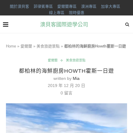
關於澳貝客
菲律賓專區
愛爾蘭專區
澳洲專區
加拿大專區
線上專區
限時優惠
澳貝客國際遊學公司
Home
»
愛爾蘭
»
美食旅遊景點
»
都柏林的海鮮廚房Howth霍斯一日遊
愛爾蘭
美食旅遊景點
都柏林的海鮮廚房HOWTH霍斯一日遊
written by
Mia
2019 年 12 月 20 日
0 留言