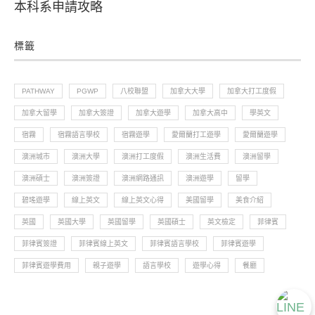
本科系申請攻略
標籤
PATHWAY
PGWP
八校聯盟
加拿大大學
加拿大打工度假
加拿大留學
加拿大簽證
加拿大遊學
加拿大高中
學英文
宿霧
宿霧語言學校
宿霧遊學
愛爾蘭打工遊學
愛爾蘭遊學
澳洲城市
澳洲大學
澳洲打工度假
澳洲生活費
澳洲留學
澳洲碩士
澳洲簽證
澳洲網路通訊
澳洲遊學
留學
碧瑤遊學
線上英文
線上英文心得
美國留學
美食介紹
英國
英國大學
英國留學
英國碩士
英文檢定
菲律賓
菲律賓簽證
菲律賓線上英文
菲律賓語言學校
菲律賓遊學
菲律賓遊學費用
親子遊學
語言學校
遊學心得
餐廳