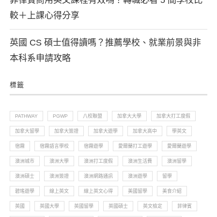
菲律賓商用英文課程有效嗎？轉職必看 5 間學校比
較＋上課心得分享
英國 CS 碩士值得讀嗎？推薦學校、就業前景與非
本科系申請攻略
標籤
PATHWAY
PGWP
八校聯盟
加拿大大學
加拿大打工度假
加拿大留學
加拿大簽證
加拿大遊學
加拿大高中
學英文
宿霧
宿霧語言學校
宿霧遊學
愛爾蘭打工遊學
愛爾蘭遊學
澳洲城市
澳洲大學
澳洲打工度假
澳洲生活費
澳洲留學
澳洲碩士
澳洲簽證
澳洲網路通訊
澳洲遊學
留學
碧瑤遊學
線上英文
線上英文心得
美國留學
美食介紹
英國
英國大學
英國留學
英國碩士
英文檢定
菲律賓