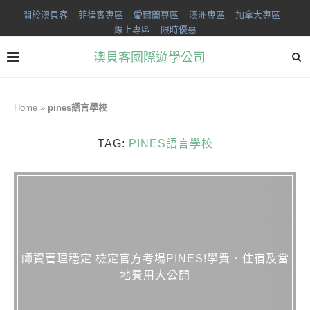
關於澳貝客
菲律賓專區
愛爾蘭專區
澳洲專區
加拿大專區
線上專區
限時優惠
澳貝客國際遊學公司
Home
»
pines語言學校
TAG:
PINES語言學校
師資管理穩定 檢定官方考場PINES!學費、住宿及當
地費用大公開