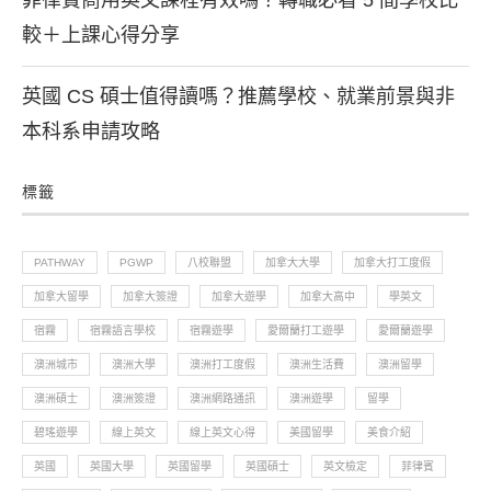
菲律賓商用英文課程有效嗎？轉職必看 5 間學校比
較＋上課心得分享
英國 CS 碩士值得讀嗎？推薦學校、就業前景與非
本科系申請攻略
標籤
PATHWAY
PGWP
八校聯盟
加拿大大學
加拿大打工度假
加拿大留學
加拿大簽證
加拿大遊學
加拿大高中
學英文
宿霧
宿霧語言學校
宿霧遊學
愛爾蘭打工遊學
愛爾蘭遊學
澳洲城市
澳洲大學
澳洲打工度假
澳洲生活費
澳洲留學
澳洲碩士
澳洲簽證
澳洲網路通訊
澳洲遊學
留學
碧瑤遊學
線上英文
線上英文心得
美國留學
美食介紹
英國
英國大學
英國留學
英國碩士
英文檢定
菲律賓