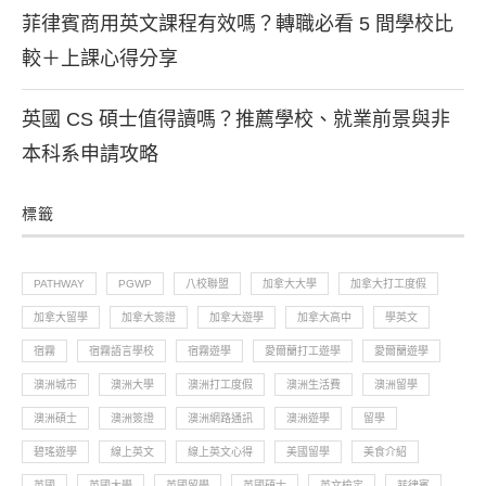
菲律賓商用英文課程有效嗎？轉職必看 5 間學校比
較＋上課心得分享
英國 CS 碩士值得讀嗎？推薦學校、就業前景與非
本科系申請攻略
標籤
PATHWAY
PGWP
八校聯盟
加拿大大學
加拿大打工度假
加拿大留學
加拿大簽證
加拿大遊學
加拿大高中
學英文
宿霧
宿霧語言學校
宿霧遊學
愛爾蘭打工遊學
愛爾蘭遊學
澳洲城市
澳洲大學
澳洲打工度假
澳洲生活費
澳洲留學
澳洲碩士
澳洲簽證
澳洲網路通訊
澳洲遊學
留學
碧瑤遊學
線上英文
線上英文心得
美國留學
美食介紹
英國
英國大學
英國留學
英國碩士
英文檢定
菲律賓